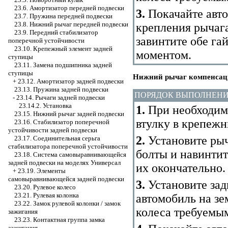
23.6. Амортизатор передней подвески
3.
Покачайте авто
23.7. Пружина передней подвески
23.8. Нижний рычаг передней подвески
крепления рычага
23.9. Передний стабилизатор
завинтите обе г
поперечной устойчивости
23.10. Крепежный элемент задней
моментом.
ступицы
23.11. Замена подшипника задней
ступицы
Нижний рычаг компенсаци
+
23.12. Амортизатор задней подвески
23.13. Пружина задней подвески
ПОРЯДОК ВЫПОЛНЕН
-
23.14. Рычаги задней подвески
23.14.2. Установка
1.
При необходим
23.15. Нижний рычаг задней подвески
втулку в крепеж
23.16. Стабилизатор поперечной
устойчивости задней подвески
2.
Установите рыч
23.17. Соединительная серьга
стабилизатора поперечной устойчивости
болты и навинтит
23.18. Система самовыравнивающейся
задней подвески на моделях Универсал
их окончательно.
+
23.19. Элементы
самовыравнивающейся задней подвески
3.
Установите зад
23.20. Рулевое колесо
23.21. Рулевая колонка
автомобиль на зе
23.22. Замок рулевой колонки / замок
колеса требуемы
зажигания
23.23. Контактная группа замка
зажигания