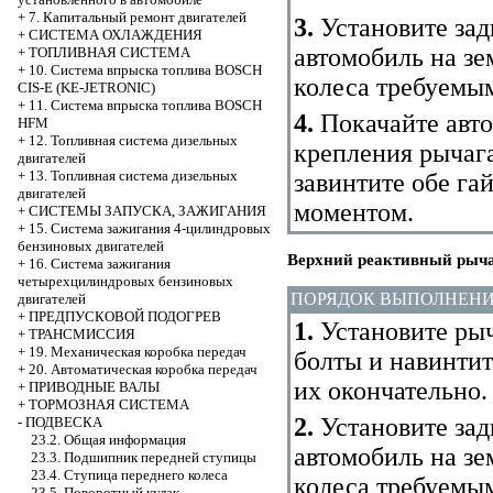
+
7. Капитальный ремонт двигателей
3.
Установите зад
+
СИСТЕМА ОХЛАЖДЕНИЯ
автомобиль на зе
+
ТОПЛИВНАЯ СИСТЕМА
+
10. Система впрыска топлива BOSCH
колеса требуемы
CIS-E (KE-JETRONIC)
+
11. Система впрыска топлива BOSCH
4.
Покачайте авто
HFM
+
12. Топливная система дизельных
крепления рычага
двигателей
+
13. Топливная система дизельных
завинтите обе г
двигателей
моментом.
+
СИСТЕМЫ ЗАПУСКА, ЗАЖИГАНИЯ
+
15. Система зажигания 4-цилиндровых
бензиновых двигателей
Верхний реактивный рыч
+
16. Система зажигания
четырехцилиндровых бензиновых
ПОРЯДОК ВЫПОЛНЕН
двигателей
+
ПРЕДПУСКОВОЙ ПОДОГРЕВ
1.
Установите рыч
+
ТРАНСМИССИЯ
+
19. Механическая коробка передач
болты и навинтит
+
20. Автоматическая коробка передач
их окончательно.
+
ПРИВОДНЫЕ ВАЛЫ
+
ТОРМОЗНАЯ СИСТЕМА
2.
Установите зад
-
ПОДВЕСКА
23.2. Общая информация
автомобиль на зе
23.3. Подшипник передней ступицы
23.4. Ступица переднего колеса
колеса требуемы
23.5. Поворотный кулак