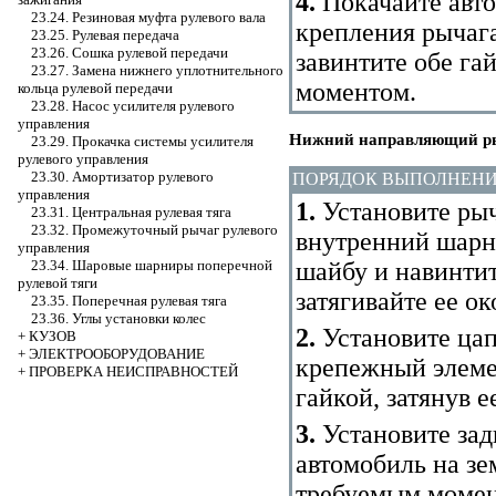
4.
Покачайте авто
23.24. Резиновая муфта рулевого вала
крепления рычага
23.25. Рулевая передача
23.26. Сошка рулевой передачи
завинтите обе г
23.27. Замена нижнего уплотнительного
моментом.
кольца рулевой передачи
23.28. Насос усилителя рулевого
управления
Нижний направляющий р
23.29. Прокачка системы усилителя
рулевого управления
23.30. Амортизатор рулевого
ПОРЯДОК ВЫПОЛНЕН
управления
1.
Установите рыча
23.31. Центральная рулевая тяга
23.32. Промежуточный рычаг рулевого
внутренний шарн
управления
шайбу и навинтит
23.34. Шаровые шарниры поперечной
рулевой тяги
затягивайте ее ок
23.35. Поперечная рулевая тяга
23.36. Углы установки колес
2.
Установите ца
+
КУЗОВ
+
ЭЛЕКТРООБОРУДОВАНИЕ
крепежный элеме
+
ПРОВЕРКА НЕИСПРАВНОСТЕЙ
гайкой, затянув 
3.
Установите зад
автомобиль на зе
требуемым момен