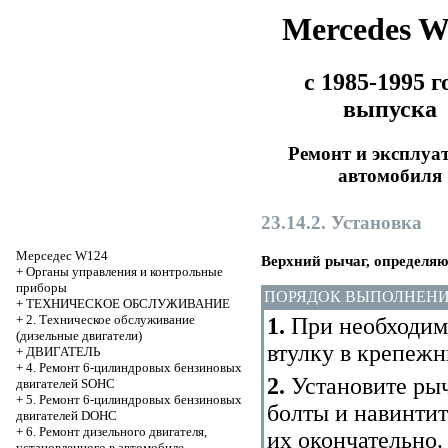
Mercedes 
с 1985-1995 г
выпуска
Ремонт и эксплуа
автомобиля
23.14.2. Установка
Мерседес W124
Верхний рычаг, определя
+
Органы управления и контрольные
приборы
ПОРЯДОК ВЫПОЛНЕН
+
ТЕХНИЧЕСКОЕ ОБСЛУЖИВАНИЕ
+
2. Техническое обслуживание
1.
При необходим
(дизельные двигатели)
втулку в крепеж
+
ДВИГАТЕЛЬ
+
4. Ремонт 6-цилиндровых бензиновых
2.
Установите рыч
двигателей SOHC
+
5. Ремонт 6-цилиндровых бензиновых
болты и навинтит
двигателей DOHC
+
6. Ремонт дизельного двигателя,
их окончательно.
установленного в автомобиле