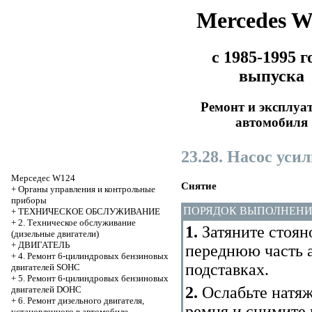
Mercedes 
с 1985-1995 г
выпуска
Ремонт и эксплуа
автомобиля
23.28. Насос уси
Мерседес W124
Снятие
+
Органы управления и контрольные
приборы
ПОРЯДОК ВЫПОЛНЕН
+
ТЕХНИЧЕСКОЕ ОБСЛУЖИВАНИЕ
+
2. Техническое обслуживание
1.
Затяните стоян
(дизельные двигатели)
+
ДВИГАТЕЛЬ
переднюю часть 
+
4. Ремонт 6-цилиндровых бензиновых
подставках.
двигателей SOHC
+
5. Ремонт 6-цилиндровых бензиновых
2.
Ослабьте натяж
двигателей DOHC
+
6. Ремонт дизельного двигателя,
ремня и снимите 
установленного в автомобиле