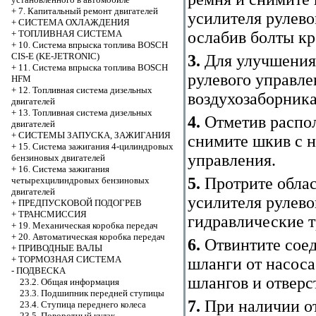
+
7. Капитальный ремонт двигателей
усилителя рулево
+
СИСТЕМА ОХЛАЖДЕНИЯ
ослабив болты к
+
ТОПЛИВНАЯ СИСТЕМА
+
10. Система впрыска топлива BOSCH
CIS-E (KE-JETRONIC)
3.
Для улучшения 
+
11. Система впрыска топлива BOSCH
рулевого управл
HFM
+
12. Топливная система дизельных
воздухозаборника
двигателей
+
13. Топливная система дизельных
4.
Отметив распол
двигателей
+
СИСТЕМЫ ЗАПУСКА, ЗАЖИГАНИЯ
снимите шкив с н
+
15. Система зажигания 4-цилиндровых
управления.
бензиновых двигателей
+
16. Система зажигания
5.
Протрите облас
четырехцилиндровых бензиновых
двигателей
усилителя рулево
+
ПРЕДПУСКОВОЙ ПОДОГРЕВ
+
ТРАНСМИССИЯ
гидравлические т
+
19. Механическая коробка передач
+
20. Автоматическая коробка передач
6.
Отвинтите соед
+
ПРИВОДНЫЕ ВАЛЫ
+
ТОРМОЗНАЯ СИСТЕМА
шланги от насоса
-
ПОДВЕСКА
шлангов и отверс
23.2. Общая информация
23.3. Подшипник передней ступицы
7.
При наличии от
23.4. Ступица переднего колеса
23.5. Поворотный кулак