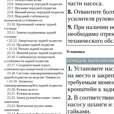
части насоса.
23.6. Амортизатор передней подвески
23.7. Пружина передней подвески
8.
Отвинтите болт
23.8. Нижний рычаг передней подвески
23.9. Передний стабилизатор
усилителя рулево
поперечной устойчивости
23.10. Крепежный элемент задней
9.
При наличии не
ступицы
необходимо отре
23.11. Замена подшипника задней
ступицы
технического об
+
23.12. Амортизатор задней подвески
23.13. Пружина задней подвески
+
23.14. Рычаги задней подвески
Установка
23.15. Нижний рычаг задней подвески
23.16. Стабилизатор поперечной
ПОРЯДОК ВЫПОЛНЕН
устойчивости задней подвески
23.17. Соединительная серьга
1.
Установите нас
стабилизатора поперечной устойчивости
23.18. Система самовыравнивающейся
на место и закреп
задней подвески на моделях Универсал
требуемым момен
+
23.19. Элементы
самовыравнивающейся задней подвески
кронштейн к задн
23.20. Рулевое колесо
23.21. Рулевая колонка
2.
В соответствии
23.22. Замок рулевой колонки / замок
зажигания
насосу шланги и
23.23. Контактная группа замка
гайками.
зажигания
23.24. Резиновая муфта рулевого вала