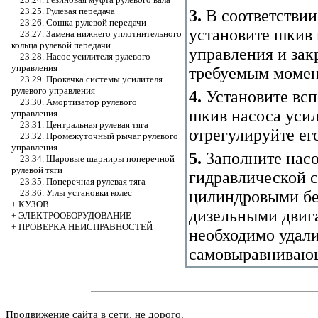
23.25. Рулевая передача
3.
В соответствии
23.26. Сошка рулевой передачи
установите шкив 
23.27. Замена нижнего уплотнительного
кольца рулевой передачи
управления и зак
23.28. Насос усилителя рулевого
управления
требуемым момен
23.29. Прокачка системы усилителя
рулевого управления
4.
Установите всп
23.30. Амортизатор рулевого
шкив насоса усил
управления
23.31. Центральная рулевая тяга
отрегулируйте ег
23.32. Промежуточный рычаг рулевого
управления
5.
Заполните насо
23.34. Шаровые шарниры поперечной
рулевой тяги
гидравлической с
23.35. Поперечная рулевая тяга
цилиндровыми бе
23.36. Углы установки колес
+
КУЗОВ
дизельными двиг
+
ЭЛЕКТРООБОРУДОВАНИЕ
+
ПРОВЕРКА НЕИСПРАВНОСТЕЙ
необходимо удали
самовыравнивающ
Продвижение сайта в сети, не дорого.