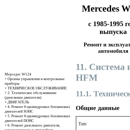
Mercedes 
с 1985-1995 г
выпуска
Ремонт и эксплуа
автомобиля
11. Система
Мерседес W124
HFM
+
Органы управления и контрольные
приборы
+
ТЕХНИЧЕСКОЕ ОБСЛУЖИВАНИЕ
11.1. Техниче
+
2. Техническое обслуживание
(дизельные двигатели)
+
ДВИГАТЕЛЬ
Общие данные
+
4. Ремонт 6-цилиндровых бензиновых
двигателей SOHC
+
5. Ремонт 6-цилиндровых бензиновых
двигателей DOHC
Тип
+
6. Ремонт дизельного двигателя,
установленного в автомобиле