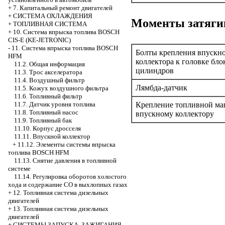
+
7. Капитальный ремонт двигателей
+
СИСТЕМА ОХЛАЖДЕНИЯ
Моменты затяги
+
ТОПЛИВНАЯ СИСТЕМА
+
10. Система впрыска топлива BOSCH
CIS-E (KE-JETRONIC)
-
11. Система впрыска топлива BOSCH
Болты крепления впускн
HFM
коллектора к головке бло
11.2. Общая информация
цилиндров
11.3. Трос акселератора
11.4. Воздушный фильтр
Лямбда-датчик
11.5. Кожух воздушного фильтра
11.6. Топливный фильтр
11.7. Датчик уровня топлива
Крепление топливной ма
11.8. Топливный насос
впускному коллектору
11.9. Топливный бак
11.10. Корпус дросселя
11.11. Впускной коллектор
+
11.12. Элементы системы впрыска
топлива BOSCH HFM
11.13. Снятие давления в топливной
системе
11.14. Регулировка оборотов холостого
хода и содержание СО в выхлопных газах
+
12. Топливная система дизельных
двигателей
+
13. Топливная система дизельных
двигателей
+
СИСТЕМЫ ЗАПУСКА, ЗАЖИГАНИЯ