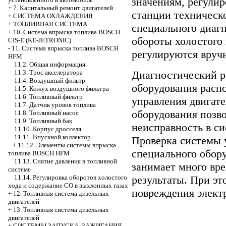
значениям, регулир
+
7. Капитальный ремонт двигателей
станции техническ
+
СИСТЕМА ОХЛАЖДЕНИЯ
+
ТОПЛИВНАЯ СИСТЕМА
специального диагн
+
10. Система впрыска топлива BOSCH
обороты холостого 
CIS-E (KE-JETRONIC)
-
11. Система впрыска топлива BOSCH
регулируются вруч
HFM
11.2. Общая информация
Диагностический р
11.3. Трос акселератора
11.4. Воздушный фильтр
оборудования расп
11.5. Кожух воздушного фильтра
11.6. Топливный фильтр
управления двигат
11.7. Датчик уровня топлива
оборудования позво
11.8. Топливный насос
11.9. Топливный бак
неисправность в си
11.10. Корпус дросселя
11.11. Впускной коллектор
Проверка системы 
+
11.12. Элементы системы впрыска
специального обор
топлива BOSCH HFM
11.13. Снятие давления в топливной
занимает много вре
системе
результаты. При эт
11.14. Регулировка оборотов холостого
хода и содержание СО в выхлопных газах
повреждения элект
+
12. Топливная система дизельных
двигателей
+
13. Топливная система дизельных
двигателей
+
СИСТЕМЫ ЗАПУСКА, ЗАЖИГАНИЯ