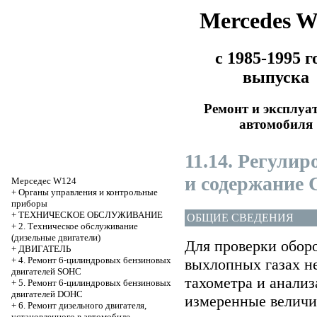
Mercedes 
с 1985-1995 г
выпуска
Ремонт и эксплуа
автомобиля
11.14. Регулир
и содержание 
Мерседес W124
+
Органы управления и контрольные
приборы
+
ТЕХНИЧЕСКОЕ ОБСЛУЖИВАНИЕ
ОБЩИЕ СВЕДЕНИЯ
+
2. Техническое обслуживание
(дизельные двигатели)
Для проверки оборо
+
ДВИГАТЕЛЬ
+
4. Ремонт 6-цилиндровых бензиновых
выхлопных газах н
двигателей SOHC
тахометра и анализ
+
5. Ремонт 6-цилиндровых бензиновых
двигателей DOHC
измеренные величи
+
6. Ремонт дизельного двигателя,
установленного в автомобиле