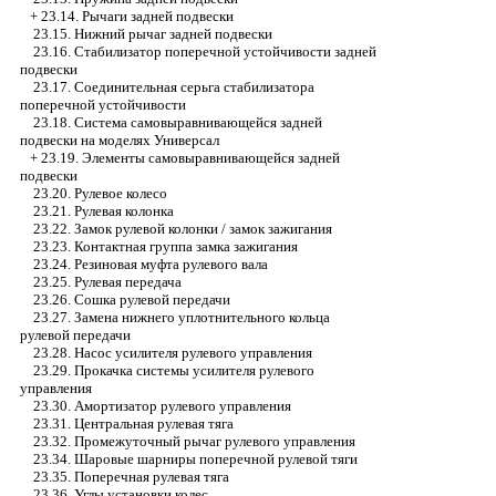
+
23.14. Рычаги задней подвески
23.15. Нижний рычаг задней подвески
23.16. Стабилизатор поперечной устойчивости задней
подвески
23.17. Соединительная серьга стабилизатора
поперечной устойчивости
23.18. Система самовыравнивающейся задней
подвески на моделях Универсал
+
23.19. Элементы самовыравнивающейся задней
подвески
23.20. Рулевое колесо
23.21. Рулевая колонка
23.22. Замок рулевой колонки / замок зажигания
23.23. Контактная группа замка зажигания
23.24. Резиновая муфта рулевого вала
23.25. Рулевая передача
23.26. Сошка рулевой передачи
23.27. Замена нижнего уплотнительного кольца
рулевой передачи
23.28. Насос усилителя рулевого управления
23.29. Прокачка системы усилителя рулевого
управления
23.30. Амортизатор рулевого управления
23.31. Центральная рулевая тяга
23.32. Промежуточный рычаг рулевого управления
23.34. Шаровые шарниры поперечной рулевой тяги
23.35. Поперечная рулевая тяга
23.36. Углы установки колес