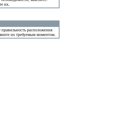
е их.
е правильность расположения
тяните их требуемым моментом.