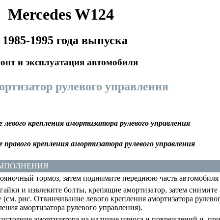
Mercedes W124
 1985-1995 года выпуска
онт и эксплуатация автомобиля
мортизатор рулевого управления
 левого крепления амортизатора рулевого управления
 правого крепления амортизатора рулевого управления
ВЫПОЛНЕНИЯ
ояночный тормоз, затем поднимите переднюю часть автомобиля 
айки и извлеките болты, крепящие амортизатор, затем снимите 
 (см. рис.
Отвинчивание левого крепления амортизатора рулево
ления амортизатора рулевого управления
).
остояние амортизатора на наличие износа и повреждений и, при