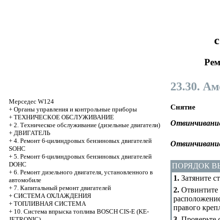
с
Рем
23.30. А
Мерседес W124
Снятие
+
Органы управления и контрольные приборы
+
ТЕХНИЧЕСКОЕ ОБСЛУЖИВАНИЕ
Отвинчивание
+
2. Техническое обслуживание (дизельные двигатели)
+
ДВИГАТЕЛЬ
+
4. Ремонт 6-цилиндровых бензиновых двигателей
Отвинчивание
SOHC
+
5. Ремонт 6-цилиндровых бензиновых двигателей
DOHC
ПОРЯДОК 
+
6. Ремонт дизельного двигателя, установленного в
1.
Затяните ст
автомобиле
+
7. Капитальный ремонт двигателей
2.
Отвинтите г
+
СИСТЕМА ОХЛАЖДЕНИЯ
расположение
+
ТОПЛИВНАЯ СИСТЕМА
правого креп
+
10. Система впрыска топлива BOSCH CIS-E (KE-
3.
Проверьте с
JETRONIC)