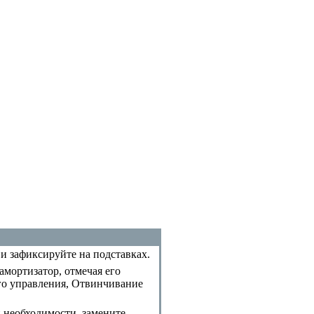
и зафиксируйте на подставках.
амортизатор, отмечая его
го управления
,
Отвинчивание
 необходимости, замените.