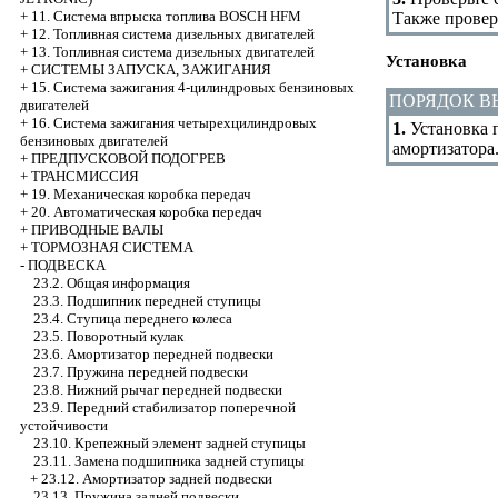
+
11. Система впрыска топлива BOSCH HFM
Также провер
+
12. Топливная система дизельных двигателей
+
13. Топливная система дизельных двигателей
Установка
+
СИСТЕМЫ ЗАПУСКА, ЗАЖИГАНИЯ
+
15. Система зажигания 4-цилиндровых бензиновых
ПОРЯДОК 
двигателей
+
16. Система зажигания четырехцилиндровых
1.
Установка 
бензиновых двигателей
амортизатора
+
ПРЕДПУСКОВОЙ ПОДОГРЕВ
+
ТРАНСМИССИЯ
+
19. Механическая коробка передач
+
20. Автоматическая коробка передач
+
ПРИВОДНЫЕ ВАЛЫ
+
ТОРМОЗНАЯ СИСТЕМА
-
ПОДВЕСКА
23.2. Общая информация
23.3. Подшипник передней ступицы
23.4. Ступица переднего колеса
23.5. Поворотный кулак
23.6. Амортизатор передней подвески
23.7. Пружина передней подвески
23.8. Нижний рычаг передней подвески
23.9. Передний стабилизатор поперечной
устойчивости
23.10. Крепежный элемент задней ступицы
23.11. Замена подшипника задней ступицы
+
23.12. Амортизатор задней подвески
23.13. Пружина задней подвески