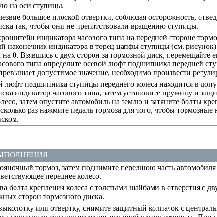
ю на оси ступицы.
езвие большое плоской отвертки, соблюдая осторожность, отвед
иска так, чтобы они не препятствовали вращению ступицы.
ронштейн индикатора часового типа на передней стороне тормо
й наконечник индикатора в торец цапфы ступицы (см.
рисунок
 на 0. Взявшись с двух сторон за тормозной диск, перемещайте е
асового типа определите осевой люфт подшипника передней ст
ревышает допустимое значение, необходимо произвести регулир
й люфт подшипника ступицы переднего колеса находится в допу
иска индикатор часового типа, затем установите пружину и защи
олесо, затем опустите автомобиль на землю и затяните болты кр
сколько раз нажмите педаль тормоза для того, чтобы тормозные 
ском.
ВЫПОЛНЕНИЯ
ояночный тормоз, затем поднимите переднюю часть автомобиля 
ветствующее переднее колесо.
а болта крепления колеса с толстыми шайбами в отверстия с дв
ных сторон тормозного диска.
выколотку или отвертку, снимите защитный колпачок с централь
чка произошло его повреждение, его необходимо заменить. При