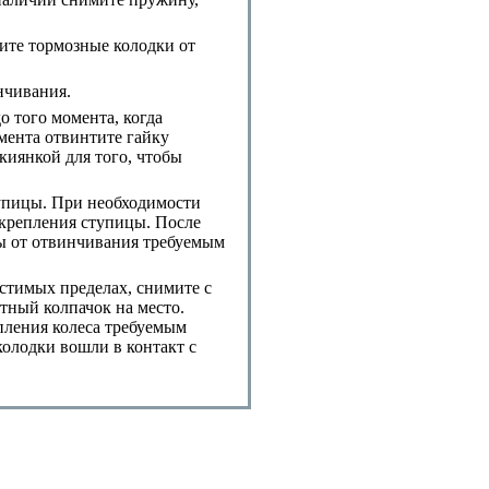
ите тормозные колодки от
нчивания.
 того момента, когда
мента отвинтите гайку
киянкой для того, чтобы
упицы. При необходимости
 крепления ступицы. После
ы от отвинчивания требуемым
стимых пределах, снимите с
тный колпачок на место.
епления колеса требуемым
колодки вошли в контакт с