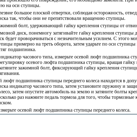
ю на оси ступицы.
езвие большое плоской отвертки, соблюдая осторожность, отвед
иска так, чтобы они не препятствовали вращению ступицы.
ажимной болт, удерживающий гайку крепления ступицы от отви
озной диск, понемногу затягивайте гайку крепления ступицы до
ск будет проворачиваться с незначительным усилием. С этого мо
упицы примерно на треть оборота, затем ударьте по оси ступицы 
тяг подшипника.
индикатор часового типа, измерьте осевой люфт подшипника ст
регулировку осевого люфта подшипника ступицы, вращая гайку
затяните зажимной болт, фиксирующий гайку крепления ступиц
ягивания.
й люфт подшипника ступицы переднего колеса находится в допу
иска индикатор часового типа, затем установите пружину и защи
олесо, затем опустите автомобиль на землю и затяните болты кр
сколько раз нажмите педаль тормоза для того, чтобы тормозные 
ском.
змерьте осевой люфт подшипника ступицы переднего колеса.