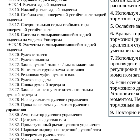
+
23.14. Рычаги задней подвески
расположенну
23.15. Нижний рычаг задней подвески
4.
Используя л
23.16. Стабилизатор поперечной устойчивости задней
тормозного д
подвески
23.17. Соединительная серьга стабилизатора
5.
Ослабьте з
поперечной устойчивости
6.
Вращая торм
23.18. Система самовыравнивающейся задней
тормозной ди
подвески на моделях Универсал
крепления ст
+
23.19. Элементы самовыравнивающейся задней
подвески
уменьшить на
23.20. Рулевое колесо
7.
Используя 
23.21. Рулевая колонка
произведите 
23.22. Замок рулевой колонки / замок зажигания
регулировки 
23.23. Контактная группа замка зажигания
моментом зат
23.24. Резиновая муфта рулевого вала
23.25. Рулевая передача
8.
Если осево
23.26. Сошка рулевой передачи
тормозного д
23.27. Замена нижнего уплотнительного кольца
Установите к
рулевой передачи
моментом. Не
23.28. Насос усилителя рулевого управления
тормозным ди
23.29. Прокачка системы усилителя рулевого
управления
9.
Повторно и
23.30. Амортизатор рулевого управления
23.31. Центральная рулевая тяга
23.32. Промежуточный рычаг рулевого управления
23.34. Шаровые шарниры поперечной рулевой тяги
23.35. Поперечная рулевая тяга
23.36. Углы установки колес