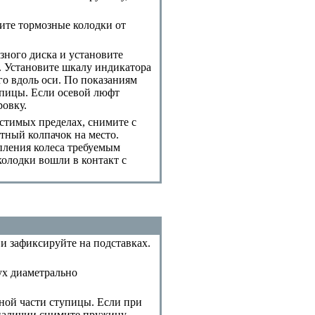
ите тормозные колодки от
зного диска и установите
). Установите шкалу индикатора
го вдоль оси. По показаниям
упицы. Если осевой люфт
овку.
стимых пределах, снимите с
тный колпачок на место.
епления колеса требуемым
колодки вошли в контакт с
и зафиксируйте на подставках.
ух диаметрально
ной части ступицы. Если при
 наличии снимите пружину,