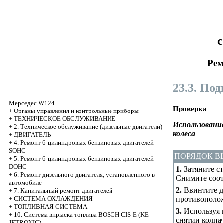
с
Рем
23.3. По
Мерседес W124
Проверка
+
Органы управления и контрольные приборы
+
ТЕХНИЧЕСКОЕ ОБСЛУЖИВАНИЕ
Использовани
+
2. Техническое обслуживание (дизельные двигатели)
колеса
+
ДВИГАТЕЛЬ
+
4. Ремонт 6-цилиндровых бензиновых двигателей
SOHC
ПОРЯДОК 
+
5. Ремонт 6-цилиндровых бензиновых двигателей
DOHC
1.
Затяните ст
+
6. Ремонт дизельного двигателя, установленного в
Снимите соот
автомобиле
2.
Ввинтите дв
+
7. Капитальный ремонт двигателей
противополож
+
СИСТЕМА ОХЛАЖДЕНИЯ
+
ТОПЛИВНАЯ СИСТЕМА
3.
Используя 
+
10. Система впрыска топлива BOSCH CIS-E (KE-
снятии колпа
JETRONIC)