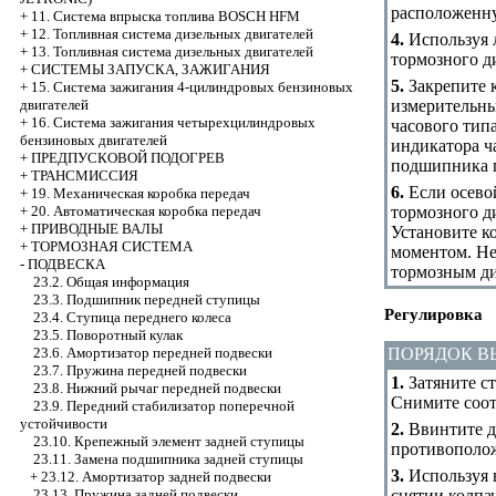
расположенну
+
11. Система впрыска топлива BOSCH HFM
+
12. Топливная система дизельных двигателей
4.
Используя л
+
13. Топливная система дизельных двигателей
тормозного д
+
СИСТЕМЫ ЗАПУСКА, ЗАЖИГАНИЯ
5.
Закрепите к
+
15. Система зажигания 4-цилиндровых бензиновых
измерительны
двигателей
+
16. Система зажигания четырехцилиндровых
часового типа
бензиновых двигателей
индикатора ч
+
ПРЕДПУСКОВОЙ ПОДОГРЕВ
подшипника п
+
ТРАНСМИССИЯ
6.
Если осево
+
19. Механическая коробка передач
тормозного д
+
20. Автоматическая коробка передач
+
ПРИВОДНЫЕ ВАЛЫ
Установите к
+
ТОРМОЗНАЯ СИСТЕМА
моментом. Не
-
ПОДВЕСКА
тормозным ди
23.2. Общая информация
23.3. Подшипник передней ступицы
Регулировка
23.4. Ступица переднего колеса
23.5. Поворотный кулак
ПОРЯДОК 
23.6. Амортизатор передней подвески
23.7. Пружина передней подвески
1.
Затяните ст
23.8. Нижний рычаг передней подвески
Снимите соот
23.9. Передний стабилизатор поперечной
устойчивости
2.
Ввинтите дв
23.10. Крепежный элемент задней ступицы
противополож
23.11. Замена подшипника задней ступицы
3.
Используя 
+
23.12. Амортизатор задней подвески
снятии колпа
23.13. Пружина задней подвески