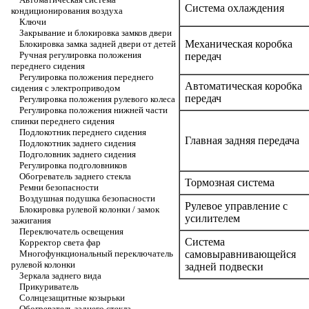
Система охлаждения
кондиционирования воздуха
Ключи
Закрывание и блокировка замков двери
Механическая коробка
Блокировка замка задней двери от детей
Ручная регулировка положения
передач
переднего сидения
Регулировка положения переднего
Автоматическая коробка
сидения с электроприводом
передач
Регулировка положения рулевого колеса
Регулировка положения нижней части
спинки переднего сидения
Подлокотник переднего сидения
Главная задняя передача
Подлокотник заднего сидения
Подголовник заднего сидения
Регулировка подголовников
Обогреватель заднего стекла
Тормозная система
Ремни безопасности
Воздушная подушка безопасности
Рулевое управление с
Блокировка рулевой колонки / замок
усилителем
зажигания
Переключатель освещения
Система
Корректор света фар
Многофункциональный переключатель
самовыравнивающейся
рулевой колонки
задней подвески
Зеркала заднего вида
Прикуриватель
Солнцезащитные козырьки
Обогреватель заднего стекла