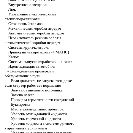
Внутреннее освещение
Люк
Управление электрическими
стеклоподъемниками
Стояночный тормоз
Механическая коробка передач
Автоматическая коробка передач
Переключатель режима работы
автоматической коробки передач
Система круиз-контроля
Привод на четыре колеса (4 MATIC)
Капот
Система выпуска отработавших газов
Идентификация автомобиля
-
Еженедельные проверки и
обслуживание в пути
Если двигатель не запускается, даже
если стартер работает нормально
Запуск от внешнего источника
Замена колеса
Проверка герметичности соединений
Буксировка
Места еженедельных проверок
Уровень охлаждающей жидкости
Уровень тормозной жидкости
Уровень жидкости в системе рулевого
управления с усилителем
Уровень жидкости стеклоомывателя