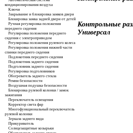
кондиционирования воздуха
Ключи
Закрывание и блокировка замков двери
Блокировка замка задней двери от детей
Контрольные раз
Ручная регулировка положения
переднего сидения
Универсал
Регулировка положения переднего
сидения с электроприводом
Регулировка положения рулевого колеса
Регулировка положения нижней части
спинки переднего сидения
Подлокотник переднего сидения
Подлокотник заднего сидения
Подголовник заднего сидения
Регулировка подголовников
Обогреватель заднего стекла
Ремни безопасности
Воздушная подушка безопасности
Блокировка рулевой колонки / замок
зажигания
Переключатель освещения
Корректор света фар
Многофункциональный переключатель
рулевой колонки
Зеркала заднего вида
Прикуриватель
Солнцезащитные козырьки
Обогреватель заднего стекла