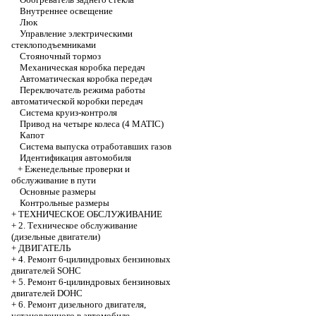
Внутреннее освещение
Люк
Управление электрическими
стеклоподъемниками
Стояночный тормоз
Механическая коробка передач
Автоматическая коробка передач
Переключатель режима работы
автоматической коробки передач
Система круиз-контроля
Привод на четыре колеса (4 MATIC)
Капот
Система выпуска отработавших газов
Идентификация автомобиля
+
Еженедельные проверки и
обслуживание в пути
Основные размеры
Контрольные размеры
+
ТЕХНИЧЕСКОЕ ОБСЛУЖИВАНИЕ
+
2. Техническое обслуживание
(дизельные двигатели)
+
ДВИГАТЕЛЬ
+
4. Ремонт 6-цилиндровых бензиновых
двигателей SOHC
+
5. Ремонт 6-цилиндровых бензиновых
двигателей DOHC
+
6. Ремонт дизельного двигателя,
установленного в автомобиле