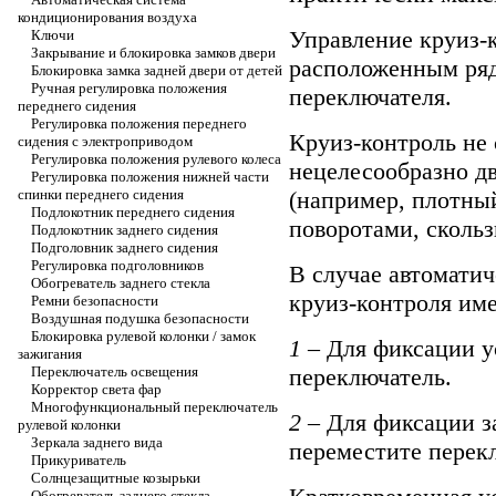
кондиционирования воздуха
Управление круиз-
Ключи
Закрывание и блокировка замков двери
расположенным ряд
Блокировка замка задней двери от детей
Ручная регулировка положения
переключателя.
переднего сидения
Регулировка положения переднего
Круиз-контроль не 
сидения с электроприводом
Регулировка положения рулевого колеса
нецелесообразно д
Регулировка положения нижней части
(например, плотны
спинки переднего сидения
Подлокотник переднего сидения
поворотами, скольз
Подлокотник заднего сидения
Подголовник заднего сидения
Регулировка подголовников
В случае автомати
Обогреватель заднего стекла
круиз-контроля им
Ремни безопасности
Воздушная подушка безопасности
Блокировка рулевой колонки / замок
1
– Для фиксации у
зажигания
переключатель.
Переключатель освещения
Корректор света фар
Многофункциональный переключатель
2
– Для фиксации з
рулевой колонки
Зеркала заднего вида
переместите перек
Прикуриватель
Солнцезащитные козырьки
Обогреватель заднего стекла