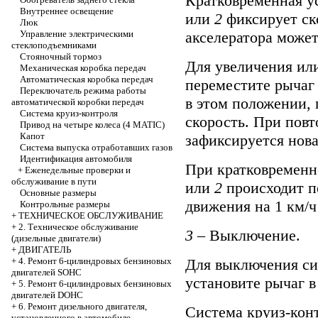
Кратковременная у
Внутреннее освещение
или
2
фиксирует ск
Люк
акселератора може
Управление электрическими
стеклоподъемниками
Стояночный тормоз
Для увеличения ил
Механическая коробка передач
Автоматическая коробка передач
переместите рычаг
Переключатель режима работы
в этом положении, 
автоматической коробки передач
Система круиз-контроля
скорость. При пов
Привод на четыре колеса (4 MATIC)
Капот
зафиксируется нова
Система выпуска отработавших газов
Идентификация автомобиля
При кратковременн
+
Еженедельные проверки и
обслуживание в пути
или
2
происходит п
Основные размеры
движения на 1 км/ч
Контрольные размеры
+
ТЕХНИЧЕСКОЕ ОБСЛУЖИВАНИЕ
+
2. Техническое обслуживание
3
– Выключение.
(дизельные двигатели)
+
ДВИГАТЕЛЬ
Для выключения си
+
4. Ремонт 6-цилиндровых бензиновых
двигателей SOHC
установите рычаг 
+
5. Ремонт 6-цилиндровых бензиновых
двигателей DOHC
+
6. Ремонт дизельного двигателя,
Система круиз-кон
установленного в автомобиле