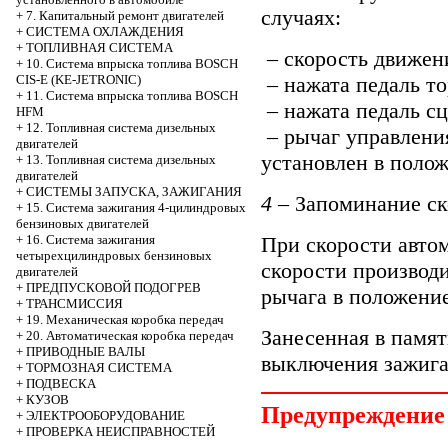
случаях:
+
7. Капитальный ремонт двигателей
+
СИСТЕМА ОХЛАЖДЕНИЯ
+
ТОПЛИВНАЯ СИСТЕМА
– скорость движен
+
10. Система впрыска топлива BOSCH
– нажата педаль т
CIS-E (KE-JETRONIC)
+
11. Система впрыска топлива BOSCH
– нажата педаль с
HFM
+
12. Топливная система дизельных
– рычаг управлени
двигателей
установлен в поло
+
13. Топливная система дизельных
двигателей
+
СИСТЕМЫ ЗАПУСКА, ЗАЖИГАНИЯ
4
– Запоминание ск
+
15. Система зажигания 4-цилиндровых
бензиновых двигателей
При скорости авто
+
16. Система зажигания
четырехцилиндровых бензиновых
скорости производ
двигателей
+
ПРЕДПУСКОВОЙ ПОДОГРЕВ
рычага в положение
+
ТРАНСМИССИЯ
+
19. Механическая коробка передач
Занесенная в памят
+
20. Автоматическая коробка передач
+
ПРИВОДНЫЕ ВАЛЫ
выключения зажига
+
ТОРМОЗНАЯ СИСТЕМА
+
ПОДВЕСКА
+
КУЗОВ
Предупреждение
+
ЭЛЕКТРООБОРУДОВАНИЕ
+
ПРОВЕРКА НЕИСПРАВНОСТЕЙ