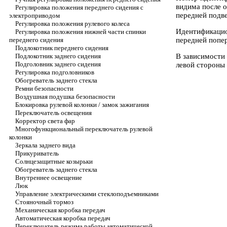
видима после 
Регулировка положения переднего сидения с
передней подве
электроприводом
Регулировка положения рулевого колеса
Идентификацион
Регулировка положения нижней части спинки
передней попе
переднего сидения
Подлокотник переднего сидения
В зависимости 
Подлокотник заднего сидения
Подголовник заднего сидения
левой стороны 
Регулировка подголовников
Обогреватель заднего стекла
Ремни безопасности
Воздушная подушка безопасности
Блокировка рулевой колонки / замок зажигания
Переключатель освещения
Корректор света фар
Многофункциональный переключатель рулевой
колонки
Зеркала заднего вида
Прикуриватель
Солнцезащитные козырьки
Обогреватель заднего стекла
Внутреннее освещение
Люк
Управление электрическими стеклоподъемниками
Стояночный тормоз
Механическая коробка передач
Автоматическая коробка передач
Переключатель режима работы автоматической