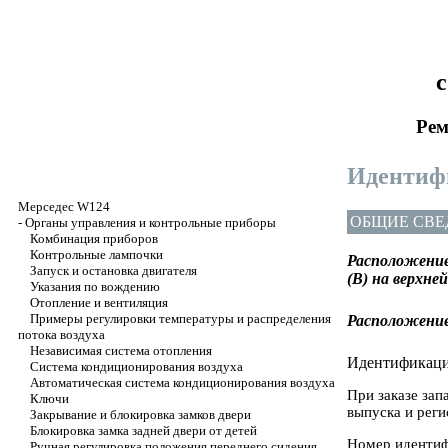
с
Рем
Идентиф
Мерседес W124
ОБЩИЕ СВЕ
-
Органы управления и контрольные приборы
Комбинация приборов
Контрольные лампочки
Расположение
Запуск и остановка двигателя
(В) на верхне
Указания по вождению
Отопление и вентиляция
Примеры регулировки температуры и распределения
Расположение
потока воздуха
Независимая система отопления
Идентификаци
Система кондиционирования воздуха
Автоматическая система кондиционирования воздуха
При заказе за
Ключи
выпуска и реги
Закрывание и блокировка замков двери
Блокировка замка задней двери от детей
Номер идентифи
Ручная регулировка положения переднего сидения