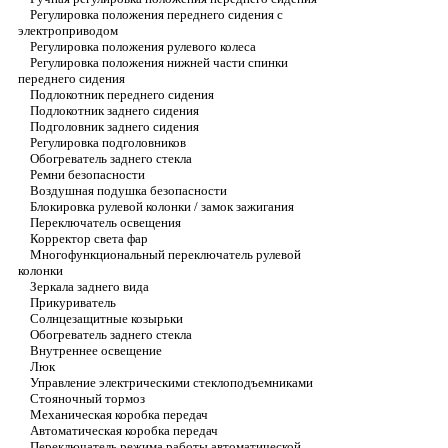
Регулировка положения переднего сидения с
электроприводом
Регулировка положения рулевого колеса
Регулировка положения нижней части спинки
переднего сидения
Подлокотник переднего сидения
Подлокотник заднего сидения
Подголовник заднего сидения
Регулировка подголовников
Обогреватель заднего стекла
Ремни безопасности
Воздушная подушка безопасности
Блокировка рулевой колонки / замок зажигания
Переключатель освещения
Корректор света фар
Многофункциональный переключатель рулевой
колонки
Зеркала заднего вида
Прикуриватель
Солнцезащитные козырьки
Обогреватель заднего стекла
Внутреннее освещение
Люк
Управление электрическими стеклоподъемниками
Стояночный тормоз
Механическая коробка передач
Автоматическая коробка передач
Переключатель режима работы автоматической