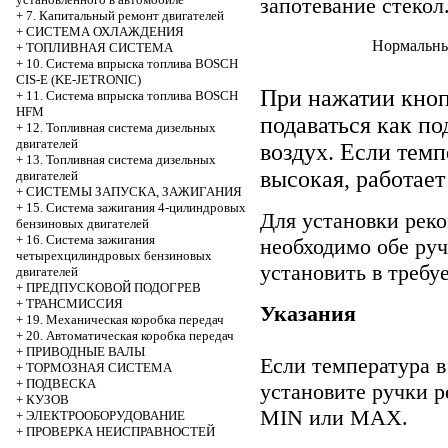
запотевание стекол
+
7. Капитальный ремонт двигателей
+
СИСТЕМА ОХЛАЖДЕНИЯ
Нормальны
+
ТОПЛИВНАЯ СИСТЕМА
+
10. Система впрыска топлива BOSCH
CIS-E (KE-JETRONIC)
При нажатии кн
+
11. Система впрыска топлива BOSCH
HFM
подаваться как п
+
12. Топливная система дизельных
двигателей
воздух. Если темп
+
13. Топливная система дизельных
высокая, работает
двигателей
+
СИСТЕМЫ ЗАПУСКА, ЗАЖИГАНИЯ
+
15. Система зажигания 4-цилиндровых
Для установки рек
бензиновых двигателей
+
16. Система зажигания
необходимо обе руч
четырехцилиндровых бензиновых
установить в требу
двигателей
+
ПРЕДПУСКОВОЙ ПОДОГРЕВ
+
ТРАНСМИССИЯ
Указания
+
19. Механическая коробка передач
+
20. Автоматическая коробка передач
+
ПРИВОДНЫЕ ВАЛЫ
Если температура в
+
ТОРМОЗНАЯ СИСТЕМА
+
ПОДВЕСКА
установите ручки р
+
КУЗОВ
MIN или MAX.
+
ЭЛЕКТРООБОРУДОВАНИЕ
+
ПРОВЕРКА НЕИСПРАВНОСТЕЙ