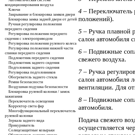
кондиционирования воздуха
4
– Переключатель р
Ключи
Закрывание и блокировка замков двери
положений).
Блокировка замка задней двери от детей
Ручная регулировка положения
переднего сидения
5
– Ручка плавной р
Регулировка положения переднего
салон автомобиля с
сидения с электроприводом
Регулировка положения рулевого колеса
Регулировка положения нижней части
6
– Подвижные сопл
спинки переднего сидения
свежего воздуха.
Подлокотник переднего сидения
Подлокотник заднего сидения
Подголовник заднего сидения
7
– Ручка регулиров
Регулировка подголовников
Обогреватель заднего стекла
салон автомобиля 
Ремни безопасности
вентиляции. Для от
Воздушная подушка безопасности
Блокировка рулевой колонки / замок
зажигания
8
– Подвижные сопла
Переключатель освещения
автомобиля.
Корректор света фар
Многофункциональный переключатель
рулевой колонки
Подача свежего воз
Зеркала заднего вида
Прикуриватель
осуществляется чер
Солнцезащитные козырьки
Обогреватель заднего стекла