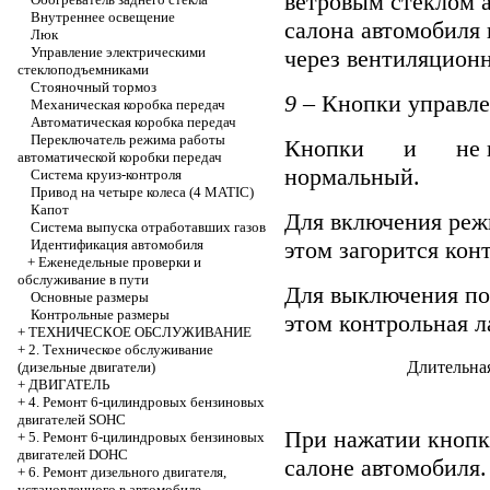
ветровым стеклом а
Внутреннее освещение
салона автомобиля
Люк
Управление электрическими
через вентиляционн
стеклоподъемниками
Стояночный тормоз
9
– Кнопки управле
Механическая коробка передач
Автоматическая коробка передач
Переключатель режима работы
Кнопки
и
не н
автоматической коробки передач
нормальный.
Система круиз-контроля
Привод на четыре колеса (4 MATIC)
Капот
Для включения реж
Система выпуска отработавших газов
этом загорится кон
Идентификация автомобиля
+
Еженедельные проверки и
обслуживание в пути
Для выключения по
Основные размеры
Контрольные размеры
этом контрольная л
+
ТЕХНИЧЕСКОЕ ОБСЛУЖИВАНИЕ
+
2. Техническое обслуживание
Длительная
(дизельные двигатели)
+
ДВИГАТЕЛЬ
+
4. Ремонт 6-цилиндровых бензиновых
двигателей SOHC
При нажатии кно
+
5. Ремонт 6-цилиндровых бензиновых
двигателей DOHC
салоне автомобиля.
+
6. Ремонт дизельного двигателя,
установленного в автомобиле