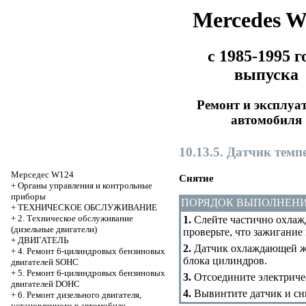
Mercedes 
с 1985-1995 г
выпуска
Ремонт и эксплуа
автомобиля
10.13.5. Датчик те
Мерседес W124
Снятие
+
Органы управления и контрольные
приборы
ПОРЯДОК ВЫПОЛНЕН
+
ТЕХНИЧЕСКОЕ ОБСЛУЖИВАНИЕ
+
2. Техническое обслуживание
1.
Слейте частично охлаж
(дизельные двигатели)
проверьте, что зажигание
+
ДВИГАТЕЛЬ
2.
Датчик охлаждающей жи
+
4. Ремонт 6-цилиндровых бензиновых
блока цилиндров.
двигателей SOHC
+
5. Ремонт 6-цилиндровых бензиновых
3.
Отсоедините электричес
двигателей DOHC
4.
Вывинтите датчик и сн
+
6. Ремонт дизельного двигателя,
установленного в автомобиле