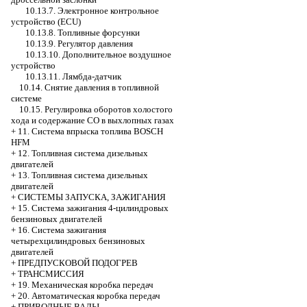
10.13.7. Электронное контрольное
устройство (ECU)
10.13.8. Топливные форсунки
10.13.9. Регулятор давления
10.13.10. Дополнительное воздушное
устройство
10.13.11. Лямбда-датчик
10.14. Снятие давления в топливной
системе
10.15. Регулировка оборотов холостого
хода и содержание СО в выхлопных газах
+
11. Система впрыска топлива BOSCH
HFM
+
12. Топливная система дизельных
двигателей
+
13. Топливная система дизельных
двигателей
+
СИСТЕМЫ ЗАПУСКА, ЗАЖИГАНИЯ
+
15. Система зажигания 4-цилиндровых
бензиновых двигателей
+
16. Система зажигания
четырехцилиндровых бензиновых
двигателей
+
ПРЕДПУСКОВОЙ ПОДОГРЕВ
+
ТРАНСМИССИЯ
+
19. Механическая коробка передач
+
20. Автоматическая коробка передач
+
ПРИВОДНЫЕ ВАЛЫ