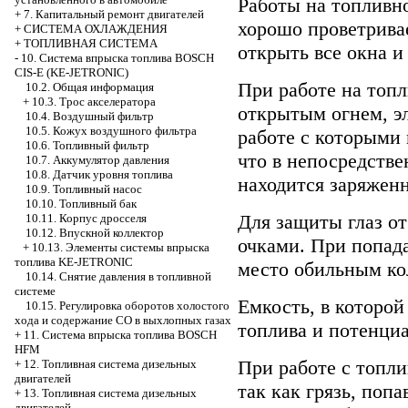
Работы на топливн
+
7. Капитальный ремонт двигателей
хорошо проветрива
+
СИСТЕМА ОХЛАЖДЕНИЯ
+
ТОПЛИВНАЯ СИСТЕМА
открыть все окна и
-
10. Система впрыска топлива BOSCH
CIS-E (KE-JETRONIC)
При работе на топл
10.2. Общая информация
+
10.3. Трос акселератора
открытым огнем, э
10.4. Воздушный фильтр
10.5. Кожух воздушного фильтра
работе с которыми 
10.6. Топливный фильтр
что в непосредстве
10.7. Аккумулятор давления
10.8. Датчик уровня топлива
находится заряжен
10.9. Топливный насос
10.10. Топливный бак
Для защиты глаз от
10.11. Корпус дросселя
10.12. Впускной коллектор
очками. При попад
+
10.13. Элементы системы впрыска
топлива KE-JETRONIC
место обильным ко
10.14. Снятие давления в топливной
системе
Емкость, в которой
10.15. Регулировка оборотов холостого
хода и содержание СО в выхлопных газах
топлива и потенци
+
11. Система впрыска топлива BOSCH
HFM
При работе с топли
+
12. Топливная система дизельных
двигателей
так как грязь, поп
+
13. Топливная система дизельных
двигателей