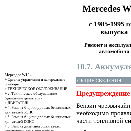
Mercedes 
с 1985-1995 г
выпуска
Ремонт и эксплуа
автомобиля
10.7. Аккумул
Мерседес W124
+
Органы управления и контрольные
ОБЩИЕ СВЕДЕНИЯ
приборы
+
ТЕХНИЧЕСКОЕ ОБСЛУЖИВАНИЕ
Предупреждение
+
2. Техническое обслуживание
(дизельные двигатели)
+
ДВИГАТЕЛЬ
Бензин чрезвычайно
+
4. Ремонт 6-цилиндровых бензиновых
необходимо проявл
двигателей SOHC
+
5. Ремонт 6-цилиндровых бензиновых
части топливной с
двигателей DOHC
+
6. Ремонт дизельного двигателя,
установленного в автомобиле