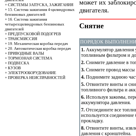
может их заблокир
+
СИСТЕМЫ ЗАПУСКА, ЗАЖИГАНИЯ
двигателя.
+
15. Система зажигания 4-цилиндровых
бензиновых двигателей
+
16. Система зажигания
Снятие
четырехцилиндровых бензиновых
двигателей
+
ПРЕДПУСКОВОЙ ПОДОГРЕВ
+
ТРАНСМИССИЯ
ПОРЯДОК ВЫПОЛНЕН
+
19. Механическая коробка передач
+
20. Автоматическая коробка передач
1.
Аккумулятор давления 
+
ПРИВОДНЫЕ ВАЛЫ
топливным фильтром и до
+
ТОРМОЗНАЯ СИСТЕМА
2.
Снимите давление в то
+
ПОДВЕСКА
+
КУЗОВ
3.
Снимите провод массы 
+
ЭЛЕКТРООБОРУДОВАНИЕ
4.
Поднимите заднюю часть
+
ПРОВЕРКА НЕИСПРАВНОСТЕЙ
5.
Отвинтите винты и сни
топливного фильтра и акк
6.
Используя зажимы, пер
аккумулятора давления.
7.
Отсоедините все топлив
используется соединение
прокладку.
8.
Отвинтите винты, извл
давления с кронштейна.