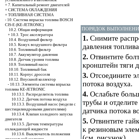
+
7. Капитальный ремонт двигателей
+
СИСТЕМА ОХЛАЖДЕНИЯ
+
ТОПЛИВНАЯ СИСТЕМА
-
10. Система впрыска топлива BOSCH
CIS-E (KE-JETRONIC)
ПОРЯДОК ВЫПОЛНЕН
10.2. Общая информация
+
10.3. Трос акселератора
1.
Снимите распре
10.4. Воздушный фильтр
10.5. Кожух воздушного фильтра
давления топлива
10.6. Топливный фильтр
10.7. Аккумулятор давления
2.
Отвинтите болт
10.8. Датчик уровня топлива
кронштейн тяги д
10.9. Топливный насос
10.10. Топливный бак
3.
Отсоедините эл
10.11. Корпус дросселя
10.12. Впускной коллектор
потока воздуха.
-
10.13. Элементы системы впрыска
топлива KE-JETRONIC
4.
Ослабьте больш
10.13.1. Распределитель топлива
10.13.2. Датчик потока воздуха
трубы и отделите
10.13.3. Воздушный насос (модели с
датчика потока в
шестицилиндровыми двигателями)
10.13.4. Клапан холодного запуска
двигателя
5.
Отвинтите гайк
10.13.5. Датчик температуры
к резиновым эле
охлаждающей жидкости
10.13.6. Выключатель положения
(см.
рисунок
).
дроссельной заслонки