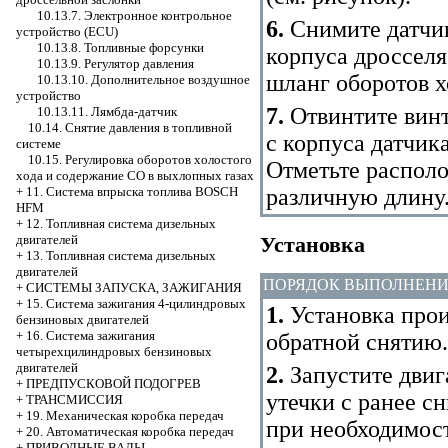
10.13.7. Электронное контрольное
6.
Снимите датчик
устройство (ECU)
10.13.8. Топливные форсунки
корпуса дросселя
10.13.9. Регулятор давления
шланг оборотов х
10.13.10. Дополнительное воздушное
устройство
7.
Отвинтите винт
10.13.11. Лямбда-датчик
10.14. Снятие давления в топливной
с корпуса датчик
системе
10.15. Регулировка оборотов холостого
Отметьте располо
хода и содержание СО в выхлопных газах
различную длину
+
11. Система впрыска топлива BOSCH
HFM
+
12. Топливная система дизельных
Установка
двигателей
+
13. Топливная система дизельных
двигателей
ПОРЯДОК ВЫПОЛНЕН
+
СИСТЕМЫ ЗАПУСКА, ЗАЖИГАНИЯ
+
15. Система зажигания 4-цилиндровых
1.
Установка прои
бензиновых двигателей
+
16. Система зажигания
обратной снятию.
четырехцилиндровых бензиновых
двигателей
2.
Запустите двига
+
ПРЕДПУСКОВОЙ ПОДОГРЕВ
утечки с ранее с
+
ТРАНСМИССИЯ
+
19. Механическая коробка передач
при необходимост
+
20. Автоматическая коробка передач
+
ПРИВОДНЫЕ ВАЛЫ