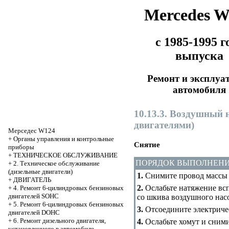
Mercedes 
с 1985-1995 г
выпуска
Ремонт и эксплуа
автомобиля
10.13.3. Воздушный 
двигателями)
Мерседес W124
+
Органы управления и контрольные
Снятие
приборы
+
ТЕХНИЧЕСКОЕ ОБСЛУЖИВАНИЕ
ПОРЯДОК ВЫПОЛНЕН
+
2. Техническое обслуживание
(дизельные двигатели)
1.
Снимите провод массы 
+
ДВИГАТЕЛЬ
2.
Ослабьте натяжение вс
+
4. Ремонт 6-цилиндровых бензиновых
двигателей SOHC
со шкива воздушного насо
+
5. Ремонт 6-цилиндровых бензиновых
3.
Отсоедините электриче
двигателей DOHC
+
6. Ремонт дизельного двигателя,
4.
Ослабьте хомут и сними
установленного в автомобиле