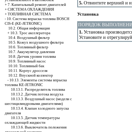
5.
Отвинтите верхний и н
+
7. Капитальный ремонт двигателей
+
СИСТЕМА ОХЛАЖДЕНИЯ
Установка
+
ТОПЛИВНАЯ СИСТЕМА
-
10. Система впрыска топлива BOSCH
CIS-E (KE-JETRONIC)
ПОРЯДОК ВЫПОЛНЕН
10.2. Общая информация
1.
Установка производится
+
10.3. Трос акселератора
Установите и отрегулиру
10.4. Воздушный фильтр
10.5. Кожух воздушного фильтра
10.6. Топливный фильтр
10.7. Аккумулятор давления
10.8. Датчик уровня топлива
10.9. Топливный насос
10.10. Топливный бак
10.11. Корпус дросселя
10.12. Впускной коллектор
-
10.13. Элементы системы впрыска
топлива KE-JETRONIC
10.13.1. Распределитель топлива
10.13.2. Датчик потока воздуха
10.13.3. Воздушный насос (модели с
шестицилиндровыми двигателями)
10.13.4. Клапан холодного запуска
двигателя
10.13.5. Датчик температуры
охлаждающей жидкости
10.13.6. Выключатель положения
дроссельной заслонки