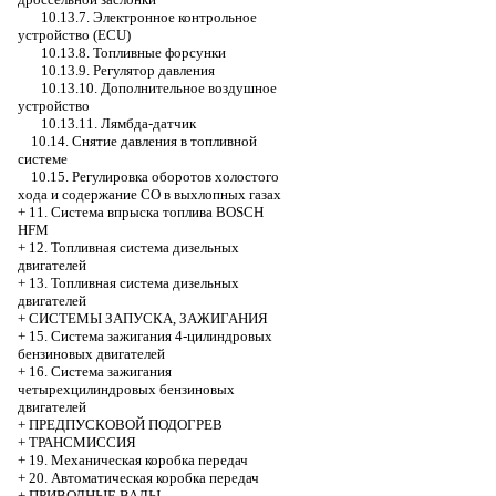
10.13.7. Электронное контрольное
устройство (ECU)
10.13.8. Топливные форсунки
10.13.9. Регулятор давления
10.13.10. Дополнительное воздушное
устройство
10.13.11. Лямбда-датчик
10.14. Снятие давления в топливной
системе
10.15. Регулировка оборотов холостого
хода и содержание СО в выхлопных газах
+
11. Система впрыска топлива BOSCH
HFM
+
12. Топливная система дизельных
двигателей
+
13. Топливная система дизельных
двигателей
+
СИСТЕМЫ ЗАПУСКА, ЗАЖИГАНИЯ
+
15. Система зажигания 4-цилиндровых
бензиновых двигателей
+
16. Система зажигания
четырехцилиндровых бензиновых
двигателей
+
ПРЕДПУСКОВОЙ ПОДОГРЕВ
+
ТРАНСМИССИЯ
+
19. Механическая коробка передач
+
20. Автоматическая коробка передач
+
ПРИВОДНЫЕ ВАЛЫ