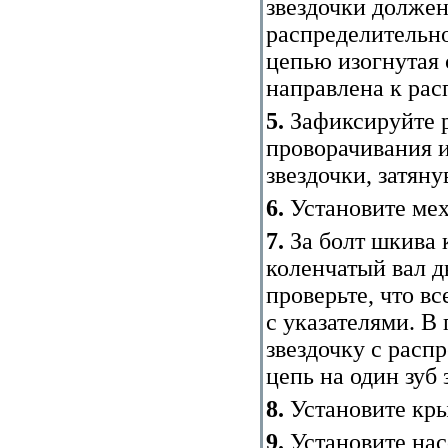
звездочки должен
распределительно
цепью изогнутая 
направлена к рас
5.
Зафиксируйте р
проворачивания и
звездочки, затян
6.
Установите мех
7.
За болт шкива 
коленчатый вал д
проверьте, что в
с указателями. В
звездочку с расп
цепь на один зуб 
8.
Установите кр
9.
Установите на