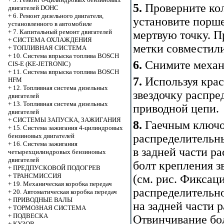
5.
Проверните кол
двигателей DOHC
+
6. Ремонт дизельного двигателя,
установите порш
установленного в автомобиле
+
7. Капитальный ремонт двигателей
мертвую точку. П
+
СИСТЕМА ОХЛАЖДЕНИЯ
метки совместили
+
ТОПЛИВНАЯ СИСТЕМА
+
10. Система впрыска топлива BOSCH
6.
Снимите механ
CIS-E (KE-JETRONIC)
+
11. Система впрыска топлива BOSCH
7.
Используя крас
HFM
+
12. Топливная система дизельных
звездочку распре
двигателей
+
13. Топливная система дизельных
приводной цепи.
двигателей
+
СИСТЕМЫ ЗАПУСКА, ЗАЖИГАНИЯ
8.
Гаечным ключо
+
15. Система зажигания 4-цилиндровых
распределительны
бензиновых двигателей
+
16. Система зажигания
в задней части р
четырехцилиндровых бензиновых
двигателей
болт крепления з
+
ПРЕДПУСКОВОЙ ПОДОГРЕВ
+
ТРАНСМИССИЯ
(см. рис.
Фиксаци
+
19. Механическая коробка передач
распределительно
+
20. Автоматическая коробка передач
+
ПРИВОДНЫЕ ВАЛЫ
на задней части 
+
ТОРМОЗНАЯ СИСТЕМА
+
ПОДВЕСКА
Отвинчивание бол
+
КУЗОВ