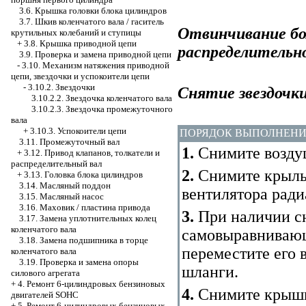
3.6. Крышка головки блока цилиндров
3.7. Шкив коленчатого вала / гаситель
Отвинчивание бо
крутильных колебаний и ступицы
+
3.8. Крышка приводной цепи
распределительно
3.9. Проверка и замена приводной цепи
-
3.10. Механизм натяжения приводной
цепи, звездочки и успокоители цепи
-
3.10.2. Звездочки
Снятие звездочки
3.10.2.2. Звездочка коленчатого вала
3.10.2.3. Звездочка промежуточного
вала
+
3.10.3. Успокоители цепи
ПОРЯДОК ВЫПОЛНЕН
3.11. Промежуточный вал
1.
Снимите возду
+
3.12. Привод клапанов, толкатели и
распределительный вал
2.
Снимите крыльч
+
3.13. Головка блока цилиндров
3.14. Масляный поддон
вентилятора ради
3.15. Масляный насос
3.16. Маховик / пластина привода
3.
При наличии с
3.17. Замена уплотнительных колец
коленчатого вала
самовыравнивающ
3.18. Замена подшипника в торце
переместите его в
коленчатого вала
3.19. Проверка и замена опоры
шланги.
силового агрегата
+
4. Ремонт 6-цилиндровых бензиновых
4.
Снимите крышк
двигателей SOHC
+
5. Ремонт 6-цилиндровых бензиновых