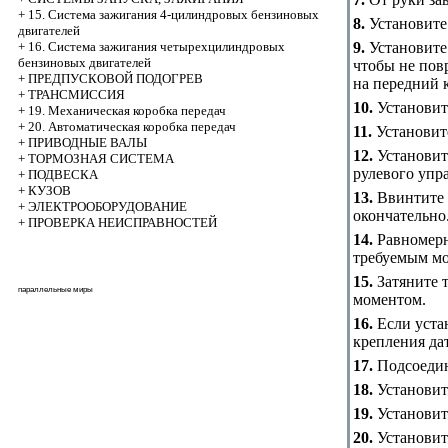
+
15. Система зажигания 4-цилиндровых бензиновых
8.
Установите
двигателей
9.
Установите 
+
16. Система зажигания четырехцилиндровых
бензиновых двигателей
чтобы не пов
+
ПРЕДПУСКОВОЙ ПОДОГРЕВ
на передний 
+
ТРАНСМИССИЯ
10.
Установит
+
19. Механическая коробка передач
+
20. Автоматическая коробка передач
11.
Установит
+
ПРИВОДНЫЕ ВАЛЫ
12.
Установит
+
ТОРМОЗНАЯ СИСТЕМА
рулевого упр
+
ПОДВЕСКА
+
КУЗОВ
13.
Ввинтите 
+
ЭЛЕКТРООБОРУДОВАНИЕ
окончательно
+
ПРОВЕРКА НЕИСПРАВНОСТЕЙ
14.
Равномерн
требуемым м
15.
Затяните 
параллельные миры
моментом.
16.
Если уста
крепления дат
17.
Подсоедини
18.
Установит
19.
Установит
20.
Установит