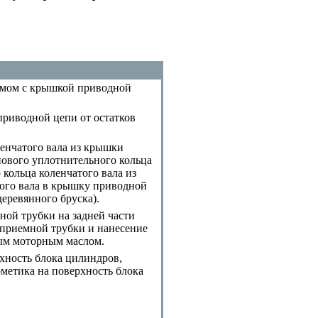
аемом с крышкой приводной
риводной цепи от остатков
ленчатого вала из крышки
ового уплотнительного кольца
кольца коленчатого вала из
того вала в крышку приводной
деревянного бруска
).
ной трубки на задней части
оприемной трубки и нанесение
тым моторным маслом.
хность блока цилиндров,
рметика на поверхность блока