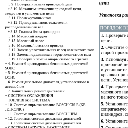
цепи
3.9. Проверка и замена приводной цепи
+
3.10. Механизм натяжения приводной цепи,
звездочки и успокоители цепи
Установка рас
3.11. Промежуточный вал
+
3.12. Привод клапанов, толкатели и
распределительный вал
ПОРЯДОК 
+
3.13. Головка блока цилиндров
1.
Проверьте 
3.14. Масляный поддон
цепи.
3.15. Масляный насос
3.16. Маховик / пластина привода
2.
Очистите с
3.17. Замена уплотнительных колец коленчатого вала
старой прокл
3.18. Замена подшипника в торце коленчатого вала
3.
Используя л
3.19. Проверка и замена опоры силового агрегата
+
4. Ремонт 6-цилиндровых бензиновых двигателей
приводной це
SOHC
и установите
+
5. Ремонт 6-цилиндровых бензиновых двигателей
крышки прив
DOHC
цепи
,
Установ
+
6. Ремонт дизельного двигателя, установленного в
4.
Проверьте с
автомобиле
+
7. Капитальный ремонт двигателей
масляного нас
+
СИСТЕМА ОХЛАЖДЕНИЯ
на него тонко
+
ТОПЛИВНАЯ СИСТЕМА
5.
Установите
+
10. Система впрыска топлива BOSCH CIS-E (KE-
сопрягаемую 
JETRONIC)
цилиндров, с
+
11. Система впрыска топлива BOSCH HFM
+
12. Топливная система дизельных двигателей
6.
Установите
+
13. Топливная система дизельных двигателей
7.
От руки за
+
СИСТЕМЫ ЗАПУСКА, ЗАЖИГАНИЯ