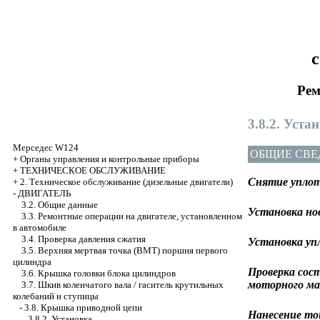
с
Рем
3.8.2. Уста
Мерседес W124
ОБЩИЕ СВЕ
+
Органы управления и контрольные приборы
+
ТЕХНИЧЕСКОЕ ОБСЛУЖИВАНИЕ
Снятие уплот
+
2. Техническое обслуживание (дизельные двигатели)
-
ДВИГАТЕЛЬ
3.2. Общие данные
Установка но
3.3. Ремонтные операции на двигателе, установленном
в автомобиле
3.4. Проверка давления сжатия
Установка упл
3.5. Верхняя мертвая точка (ВМТ) поршня первого
цилиндра
Проверка сос
3.6. Крышка головки блока цилиндров
моторного ма
3.7. Шкив коленчатого вала / гаситель крутильных
колебаний и ступицы
-
3.8. Крышка приводной цепи
Нанесение то
3.8.2. Установка