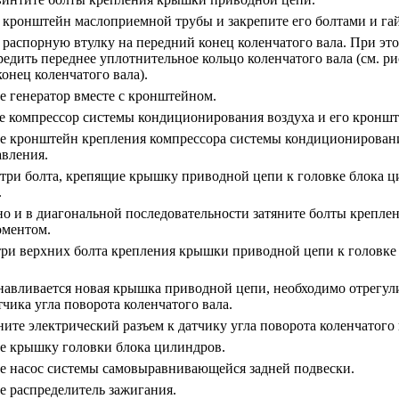
 кронштейн маслоприемной трубы и закрепите его болтами и га
распорную втулку на передний конец коленчатого вала. При эт
редить переднее уплотнительное кольцо коленчатого вала (см. ри
конец коленчатого вала
).
е генератор вместе с кронштейном.
е компрессор системы кондиционирования воздуха и его кроншт
е кронштейн крепления компрессора системы кондиционирования
авления.
три болта, крепящие крышку приводной цепи к головке блока ци
.
о и в диагональной последовательности затяните болты крепл
оментом.
три верхних болта крепления крышки приводной цепи к головке
навливается новая крышка приводной цепи, необходимо отрегу
чика угла поворота коленчатого вала.
те электрический разъем к датчику угла поворота коленчатого 
е крышку головки блока цилиндров.
е насос системы самовыравнивающейся задней подвески.
е распределитель зажигания.