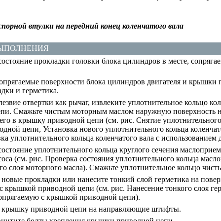
порной втулки на передний конец коленчатого вала
ВЫПОЛНЕНИЯ
состояние прокладки головки блока цилиндров в месте, сопряг
опрягаемые поверхности блока цилиндров двигателя и крышки п
адки и герметика.
езвие отвертки как рычаг, извлеките уплотнительное кольцо ко
пи. Смажьте чистым моторным маслом наружную поверхность н
 его в крышку приводной цепи (см. рис.
Снятие уплотнительного 
одной цепи
,
Установка нового уплотнительного кольца коленча
ка уплотнительного кольца коленчатого вала с использованием 
остояние уплотнительного кольца круглого сечения маслоприем
оса (см. рис.
Проверка состояния уплотнительного кольца масл
го слоя моторного масла
). Смажьте уплотнительное кольцо чис
 новые прокладки или нанесите тонкий слой герметика на повер
с крышкой приводной цепи (см. рис.
Нанесение тонкого слоя ге
опрягаемую с крышкой приводной цепи
).
 крышку приводной цепи на направляющие штифты.
винтите болты крепления крышки приводной цепи.