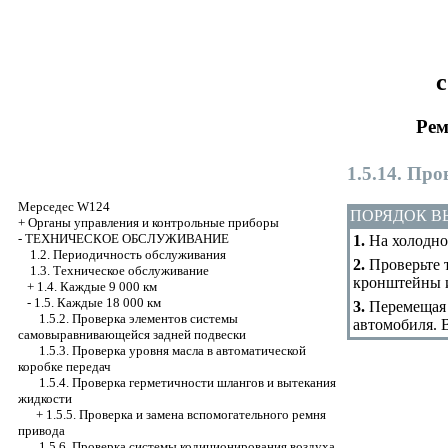
с
Рем
1.5.14. Пр
Мерседес W124
ПОРЯДОК 
+
Органы управления и контрольные приборы
-
ТЕХНИЧЕСКОЕ ОБСЛУЖИВАНИЕ
1.
На холодном
1.2. Периодичность обслуживания
2.
Проверьте т
1.3. Техническое обслуживание
кронштейны и
+
1.4. Каждые 9 000 км
-
1.5. Каждые 18 000 км
3.
Перемещая в
1.5.2. Проверка элементов системы
автомобиля. 
самовыравнивающейся задней подвески
1.5.3. Проверка уровня масла в автоматической
коробке передач
1.5.4. Проверка герметичности шлангов и вытекания
жидкости
+
1.5.5. Проверка и замена вспомогательного ремня
привода
1.5.6. Проверка системы кодиционирования воздуха