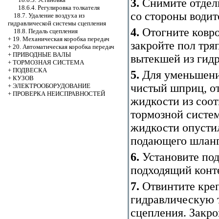
3.
Снимите отдел
18.6.4. Регулировка толкателя
со стороны водит
18.7. Удаление воздуха из
гидравлической системы сцепления
4.
Отогните ковро
18.8. Педаль сцепления
+
19. Механическая коробка передач
закройте пол тря
+
20. Автоматическая коробка передач
+
ПРИВОДНЫЕ ВАЛЫ
вытекшей из гид
+
ТОРМОЗНАЯ СИСТЕМА
+
ПОДВЕСКА
5.
Для уменьшения
+
КУЗОВ
чистый шприц, о
+
ЭЛЕКТРООБОРУДОВАНИЕ
+
ПРОВЕРКА НЕИСПРАВНОСТЕЙ
жидкости из соо
тормозной систем
жидкости опусти
подающего шланг
6.
Установите под
подходящий конт
7.
Отвинтите креп
гидравлическую т
сцепления. Закро