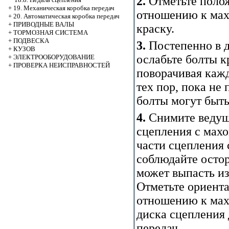
2.
Отметьте полож
+
19. Механическая коробка передач
отношению к махо
+
20. Автоматическая коробка передач
+
ПРИВОДНЫЕ ВАЛЫ
краску.
+
ТОРМОЗНАЯ СИСТЕМА
+
ПОДВЕСКА
3.
Постепенно в д
+
КУЗОВ
ослабьте болты к
+
ЭЛЕКТРООБОРУДОВАНИЕ
+
ПРОВЕРКА НЕИСПРАВНОСТЕЙ
поворачивая кажд
тех пор, пока не
болты могут быт
4.
Снимите ведущи
сцепления с махо
части сцепления 
соблюдайте остор
может выпасть из
Отметьте ориент
отношению к мах
диска сцепления 
передач.