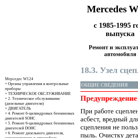
Mercedes 
с 1985-1995 г
выпуска
Ремонт и эксплуа
автомобиля
18.3. Узел сце
Мерседес W124
+
Органы управления и контрольные
ОБЩИЕ СВЕДЕНИЯ
приборы
+
ТЕХНИЧЕСКОЕ ОБСЛУЖИВАНИЕ
Предупреждение
+
2. Техническое обслуживание
(дизельные двигатели)
+
ДВИГАТЕЛЬ
При работе сцеплен
+
4. Ремонт 6-цилиндровых бензиновых
асбест, вредный дл
двигателей SOHC
+
5. Ремонт 6-цилиндровых бензиновых
сцепления не поль
двигателей DOHC
+
6. Ремонт дизельного двигателя,
пыль. Очистку дета
установленного в автомобиле