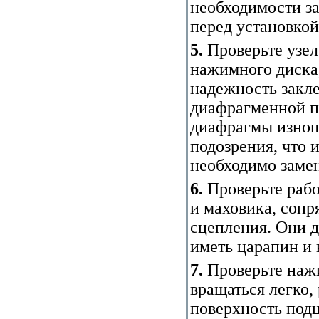
необходимости з
перед установкой
5.
Проверьте узел
нажимного диска
надежность закл
диафрагменной п
диафрагмы изнош
подозрения, что 
необходимо замен
6.
Проверьте рабо
и маховика, сопр
сцепления. Они д
иметь царапин и 
7.
Проверьте наж
вращаться легко,
поверхность под