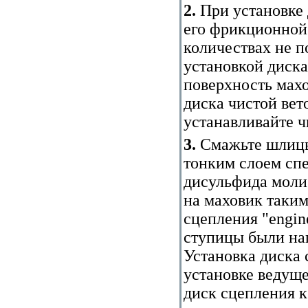
2.
При установке 
его фрикционной
количествах не п
установкой диск
поверхность мах
диска чистой вет
устанавливайте 
3.
Смажьте шлицы
тонким слоем сп
дисульфида моли
на маховик таким
сцепления "engin
ступицы были нап
Установка диска 
установке ведущ
диск сцепления к