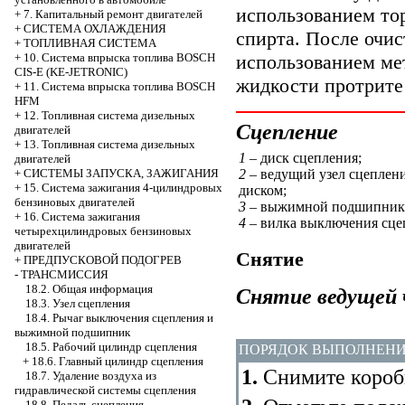
использованием то
+
7. Капитальный ремонт двигателей
+
СИСТЕМА ОХЛАЖДЕНИЯ
спирта. После очис
+
ТОПЛИВНАЯ СИСТЕМА
использованием ме
+
10. Система впрыска топлива BOSCH
CIS-E (KE-JETRONIC)
жидкости протрите 
+
11. Система впрыска топлива BOSCH
HFM
+
12. Топливная система дизельных
Сцепление
двигателей
+
13. Топливная система дизельных
1
– диск сцепления;
двигателей
2
– ведущий узел сцеплен
+
СИСТЕМЫ ЗАПУСКА, ЗАЖИГАНИЯ
+
15. Система зажигания 4-цилиндровых
диском;
бензиновых двигателей
3
– выжимной подшипник
+
16. Система зажигания
4
– вилка выключения сце
четырехцилиндровых бензиновых
двигателей
Снятие
+
ПРЕДПУСКОВОЙ ПОДОГРЕВ
-
ТРАНСМИССИЯ
18.2. Общая информация
Снятие ведущей 
18.3. Узел сцепления
18.4. Рычаг выключения сцепления и
выжимной подшипник
18.5. Рабочий цилиндр сцепления
ПОРЯДОК ВЫПОЛНЕН
+
18.6. Главный цилиндр сцепления
1.
Снимите короб
18.7. Удаление воздуха из
гидравлической системы сцепления
18.8. Педаль сцепления