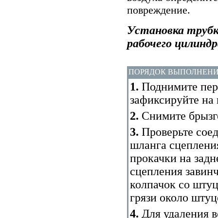
повреждение.
Установка трубки
рабочего цилиндр
ПОРЯДОК ВЫПОЛНЕН
1.
Поднимите пер
зафиксируйте на 
2.
Снимите брызго
3.
Проверьте соед
шланга сцепления
прокачки на задн
сцепления завин
колпачок со штуц
грязи около штуц
4.
Для удаления в