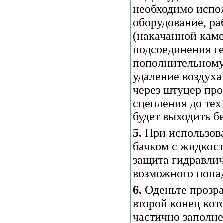
необходимо испо
оборудование, р
(накачанной каме
подсоединения г
пополнительному
удаление воздуха
через штуцер пр
сцепления до тех
будет выходить б
5.
При использова
бачком с жидкос
защита гидравли
возможного попад
6.
Оденьте прозра
второй конец кот
частично заполн