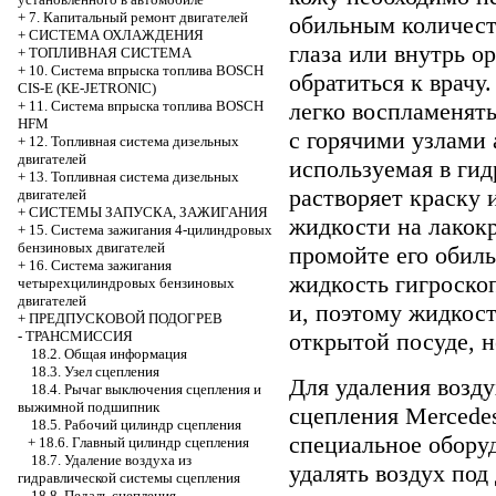
+
7. Капитальный ремонт двигателей
обильным количест
+
СИСТЕМА ОХЛАЖДЕНИЯ
глаза или внутрь о
+
ТОПЛИВНАЯ СИСТЕМА
+
10. Система впрыска топлива BOSCH
обратиться к врачу
CIS-E (KE-JETRONIC)
легко воспламенять
+
11. Система впрыска топлива BOSCH
HFM
с горячими узлами 
+
12. Топливная система дизельных
двигателей
используемая в гид
+
13. Топливная система дизельных
растворяет краску 
двигателей
+
СИСТЕМЫ ЗАПУСКА, ЗАЖИГАНИЯ
жидкости на лакок
+
15. Система зажигания 4-цилиндровых
бензиновых двигателей
промойте его обил
+
16. Система зажигания
жидкость гигроскоп
четырехцилиндровых бензиновых
двигателей
и, поэтому жидкост
+
ПРЕДПУСКОВОЙ ПОДОГРЕВ
открытой посуде, н
-
ТРАНСМИССИЯ
18.2. Общая информация
18.3. Узел сцепления
Для удаления возд
18.4. Рычаг выключения сцепления и
выжимной подшипник
сцепления Mercede
18.5. Рабочий цилиндр сцепления
специальное оборуд
+
18.6. Главный цилиндр сцепления
18.7. Удаление воздуха из
удалять воздух под
гидравлической системы сцепления
18.8. Педаль сцепления