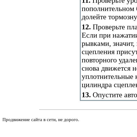
11.
Проверьте уро
пополнительном б
долейте тормозн
12.
Проверьте пла
Если при нажати
рывками, значит,
сцепления присут
повторного удале
снова движется н
уплотнительные к
цилиндра сцепле
13.
Опустите авт
Продвижение сайта в сети, не дорого.