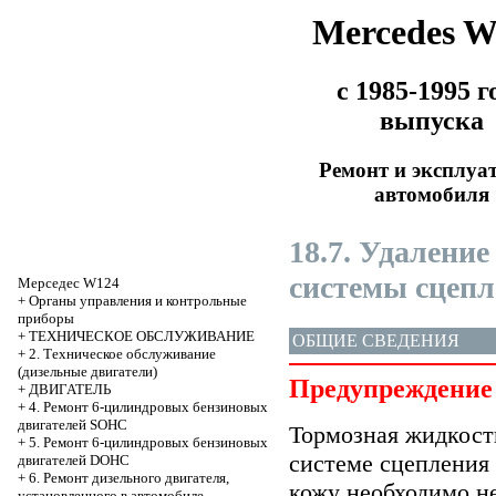
Mercedes 
с 1985-1995 г
выпуска
Ремонт и эксплуа
автомобиля
18.7. Удаление
системы сцеп
Мерседес W124
+
Органы управления и контрольные
приборы
+
ТЕХНИЧЕСКОЕ ОБСЛУЖИВАНИЕ
ОБЩИЕ СВЕДЕНИЯ
+
2. Техническое обслуживание
(дизельные двигатели)
Предупреждение
+
ДВИГАТЕЛЬ
+
4. Ремонт 6-цилиндровых бензиновых
двигателей SOHC
Тормозная жидкост
+
5. Ремонт 6-цилиндровых бензиновых
системе сцепления 
двигателей DOHC
+
6. Ремонт дизельного двигателя,
кожу необходимо н
установленного в автомобиле