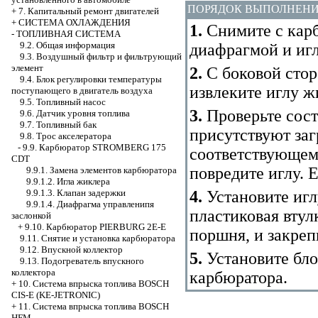
ПОРЯДОК ВЫПОЛНЕН
+
7. Капитальный ремонт двигателей
+
СИСТЕМА ОХЛАЖДЕНИЯ
1.
Снимите с карб
-
ТОПЛИВНАЯ СИСТЕМА
9.2. Общая информация
диафрагмой и иг
9.3. Воздушный фильтр и фильтрующий
элемент
2.
С боковой стор
9.4. Блок регулировки температуры
извлеките иглу ж
поступающего в двигатель воздуха
9.5. Топливный насос
3.
Проверьте сост
9.6. Датчик уровня топлива
9.7. Топливный бак
присутствуют заг
9.8. Трос акселератора
-
9.9. Карбюратор STROMBERG 175
соответствующем 
CDT
повредите иглу. 
9.9.1. Замена элементов карбюратора
9.9.1.2. Игла жиклера
9.9.1.3. Клапан задержки
4.
Установите игл
9.9.1.4. Диафрагма управленипя
пластиковая втул
заслонкой
+
9.10. Карбюратор PIERBURG 2E-E
поршня, и закреп
9.11. Снятие и установка карбюратора
9.12. Впускной коллектор
5.
Установите бло
9.13. Подогреватель впускного
коллектора
карбюратора.
+
10. Система впрыска топлива BOSCH
CIS-E (KE-JETRONIC)
+
11. Система впрыска топлива BOSCH
HFM