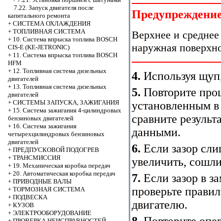
7.22. Запуск двигателя после
Предупреждени
капитального ремонта
+
СИСТЕМА ОХЛАЖДЕНИЯ
+
ТОПЛИВНАЯ СИСТЕМА
Верхнее и среднее
+
10. Система впрыска топлива BOSCH
наружная поверхно
CIS-E (KE-JETRONIC)
+
11. Система впрыска топлива BOSCH
HFM
+
12. Топливная система дизельных
4.
Используя щуп, 
двигателей
+
13. Топливная система дизельных
5.
Повторите проц
двигателей
+
СИСТЕМЫ ЗАПУСКА, ЗАЖИГАНИЯ
установленным в
+
15. Система зажигания 4-цилиндровых
сравните результ
бензиновых двигателей
+
16. Система зажигания
данными.
четырехцилиндровых бензиновых
двигателей
6.
Если зазор сли
+
ПРЕДПУСКОВОЙ ПОДОГРЕВ
+
ТРАНСМИССИЯ
увеличить, сошл
+
19. Механическая коробка передач
+
20. Автоматическая коробка передач
7.
Если зазор в з
+
ПРИВОДНЫЕ ВАЛЫ
проверьте правил
+
ТОРМОЗНАЯ СИСТЕМА
+
ПОДВЕСКА
двигателю.
+
КУЗОВ
+
ЭЛЕКТРООБОРУДОВАНИЕ
8.
Повторите опер
+
ПРОВЕРКА НЕИСПРАВНОСТЕЙ