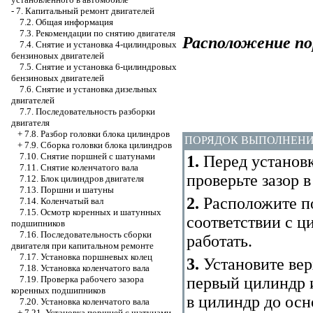
-
7. Капитальный ремонт двигателей
7.2. Общая информация
7.3. Рекомендации по снятию двигателя
Расположение по
7.4. Снятие и установка 4-цилиндровых
бензиновых двигателей
7.5. Снятие и установка 6-цилиндровых
бензиновых двигателей
7.6. Снятие и установка дизельных
двигателей
7.7. Последовательность разборки
двигателя
+
7.8. Разбор головки блока цилиндров
ПОРЯДОК ВЫПОЛНЕН
+
7.9. Сборка головки блока цилиндров
7.10. Снятие поршней с шатунами
1.
Перед установ
7.11. Снятие коленчатого вала
проверьте зазор в
7.12. Блок цилиндров двигателя
7.13. Поршни и шатуны
2.
Расположите п
7.14. Коленчатый вал
7.15. Осмотр коренных и шатунных
соответствии с ц
подшипников
7.16. Последовательность сборки
работать.
двигателя при капитальном ремонте
7.17. Установка поршневых колец
3.
Установите вер
7.18. Установка коленчатого вала
первый цилиндр 
7.19. Проверка рабочего зазора
коренных подшипников
в цилиндр до осн
7.20. Установка коленчатого вала
+
7.21. Установка поршней с шатунами