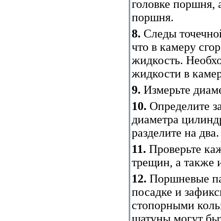
головке поршня, 
поршня.
8.
Следы точечной
что в камеру сг
жидкость. Необх
жидкости в камер
9.
Измерьте диам
10.
Определите за
диаметра цилинд
разделите на два.
11.
Проверьте каж
трещин, а также
12.
Поршневые па
посадке и зафик
стопорными коль
шатуны могут бы