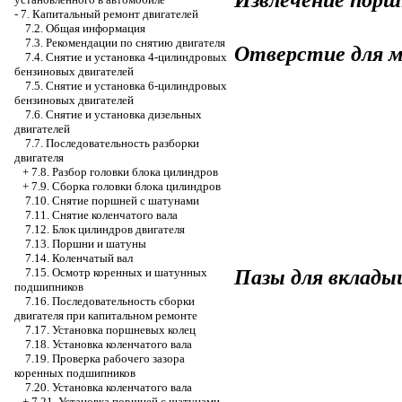
-
7. Капитальный ремонт двигателей
7.2. Общая информация
7.3. Рекомендации по снятию двигателя
Отверстие для м
7.4. Снятие и установка 4-цилиндровых
бензиновых двигателей
7.5. Снятие и установка 6-цилиндровых
бензиновых двигателей
7.6. Снятие и установка дизельных
двигателей
7.7. Последовательность разборки
двигателя
+
7.8. Разбор головки блока цилиндров
+
7.9. Сборка головки блока цилиндров
7.10. Снятие поршней с шатунами
7.11. Снятие коленчатого вала
7.12. Блок цилиндров двигателя
7.13. Поршни и шатуны
7.14. Коленчатый вал
Пазы для вклады
7.15. Осмотр коренных и шатунных
подшипников
7.16. Последовательность сборки
двигателя при капитальном ремонте
7.17. Установка поршневых колец
7.18. Установка коленчатого вала
7.19. Проверка рабочего зазора
коренных подшипников
7.20. Установка коленчатого вала
+
7.21. Установка поршней с шатунами