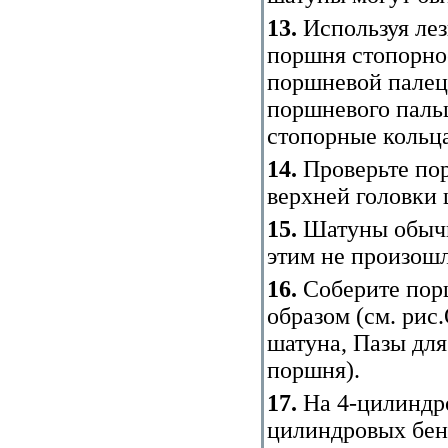
13.
Используя лез
поршня стопорно
поршневой палец
поршневого пальц
стопорные кольца
14.
Проверьте по
верхней головки 
15.
Шатуны обычн
этим не произошл
16.
Соберите пор
образом (см. рис.
шатуна
,
Пазы для
поршня
).
17.
На 4-цилиндро
цилиндровых бен