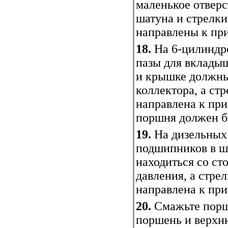
маленькое отверс
шатуна и стрелк
направлены к пр
18.
На 6-цилиндр
пазы для вклады
и крышке должны
коллектора, а ст
направлена к пр
поршня должен б
19.
На дизельных 
подшипников в ш
находиться со ст
давления, а стре
направлена к при
20.
Смажьте поршн
поршень и верхн