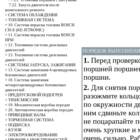
7.22. Запуск двигателя после
капитального ремонта
+
СИСТЕМА ОХЛАЖДЕНИЯ
+
ТОПЛИВНАЯ СИСТЕМА
+
10. Система впрыска топлива BOSCH
CIS-E (KE-JETRONIC)
+
11. Система впрыска топлива BOSCH
HFM
+
12. Топливная система дизельных
двигателей
ПОРЯДОК ВЫПОЛНЕН
+
13. Топливная система дизельных
1.
Перед проверк
двигателей
+
СИСТЕМЫ ЗАПУСКА, ЗАЖИГАНИЯ
поршней поршнев
+
15. Система зажигания 4-цилиндровых
бензиновых двигателей
поршни.
+
16. Система зажигания
четырехцилиндровых бензиновых
2.
Для снятия по
двигателей
разожмите кольцо
+
ПРЕДПУСКОВОЙ ПОДОГРЕВ
+
ТРАНСМИССИЯ
по окружности дв
+
19. Механическая коробка передач
+
20. Автоматическая коробка передач
ним сдвиньте кол
+
ПРИВОДНЫЕ ВАЛЫ
не поцарапайте 
+
ТОРМОЗНАЯ СИСТЕМА
+
ПОДВЕСКА
очень хрупкие и 
+
КУЗОВ
+
ЭЛЕКТРООБОРУДОВАНИЕ
очень сильно. Р
+
ПРОВЕРКА НЕИСПРАВНОСТЕЙ