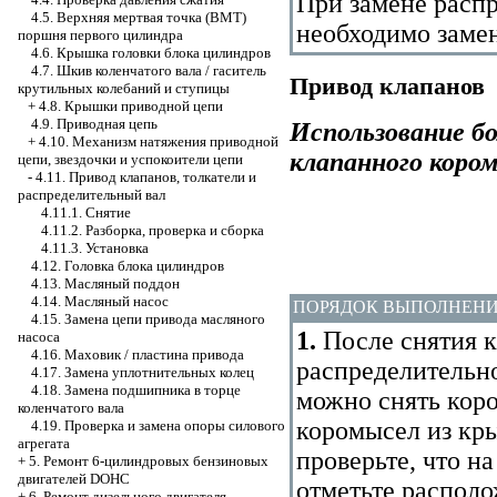
При замене распр
4.5. Верхняя мертвая точка (ВМТ)
необходимо заме
поршня первого цилиндра
4.6. Крышка головки блока цилиндров
4.7. Шкив коленчатого вала / гаситель
Привод клапанов
крутильных колебаний и ступицы
+
4.8. Крышки приводной цепи
4.9. Приводная цепь
Использование бо
+
4.10. Механизм натяжения приводной
клапанного коро
цепи, звездочки и успокоители цепи
-
4.11. Привод клапанов, толкатели и
распределительный вал
4.11.1. Снятие
4.11.2. Разборка, проверка и сборка
4.11.3. Установка
4.12. Головка блока цилиндров
4.13. Масляный поддон
4.14. Масляный насос
ПОРЯДОК ВЫПОЛНЕН
4.15. Замена цепи привода масляного
1.
После снятия 
насоса
4.16. Маховик / пластина привода
распределительн
4.17. Замена уплотнительных колец
4.18. Замена подшипника в торце
можно снять коро
коленчатого вала
коромысел из кр
4.19. Проверка и замена опоры силового
агрегата
проверьте, что н
+
5. Ремонт 6-цилиндровых бензиновых
двигателей DOHC
отметьте распол
+
6. Ремонт дизельного двигателя,