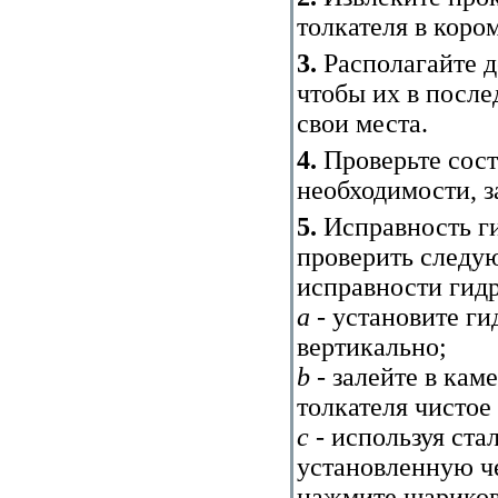
толкателя в коро
3.
Располагайте д
чтобы их в посл
свои места.
4.
Проверьте сост
необходимости, з
5.
Исправность г
проверить следу
исправности гидр
a
- установите ги
вертикально;
b
- залейте в кам
толкателя чистое
с
- используя ста
установленную че
нажмите шариковы