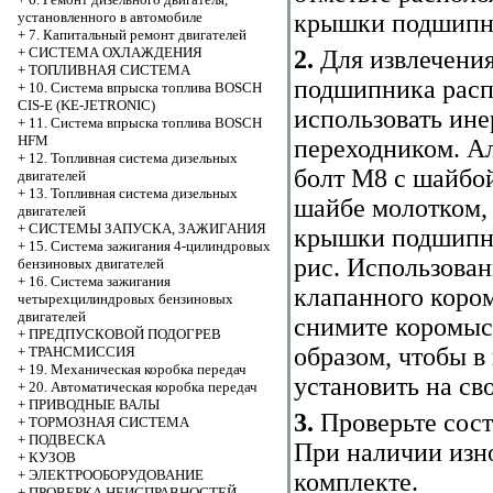
крышки подшипни
установленного в автомобиле
+
7. Капитальный ремонт двигателей
+
СИСТЕМА ОХЛАЖДЕНИЯ
2.
Для извлечени
+
ТОПЛИВНАЯ СИСТЕМА
подшипника расп
+
10. Система впрыска топлива BOSCH
CIS-E (KE-JETRONIC)
использовать ин
+
11. Система впрыска топлива BOSCH
HFM
переходником. А
+
12. Топливная система дизельных
болт М8 с шайбой
двигателей
+
13. Топливная система дизельных
шайбе молотком,
двигателей
+
СИСТЕМЫ ЗАПУСКА, ЗАЖИГАНИЯ
крышки подшипни
+
15. Система зажигания 4-цилиндровых
рис.
Использован
бензиновых двигателей
+
16. Система зажигания
клапанного коро
четырехцилиндровых бензиновых
двигателей
снимите коромыс
+
ПРЕДПУСКОВОЙ ПОДОГРЕВ
образом, чтобы 
+
ТРАНСМИССИЯ
+
19. Механическая коробка передач
установить на св
+
20. Автоматическая коробка передач
+
ПРИВОДНЫЕ ВАЛЫ
3.
Проверьте сост
+
ТОРМОЗНАЯ СИСТЕМА
+
ПОДВЕСКА
При наличии изно
+
КУЗОВ
+
ЭЛЕКТРООБОРУДОВАНИЕ
комплекте.
+
ПРОВЕРКА НЕИСПРАВНОСТЕЙ