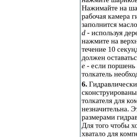
Нажимайте на ша
рабочая камера г
заполнится масл
d
- используя дер
нажмите на верх
течение 10 секун
должен оставатьс
e
- если поршень 
толкатель необхо
6.
Гидравлические
сконструированы 
толкателя для ко
незначительна. Э
размерами гидрав
Для того чтобы х
хватало для комп