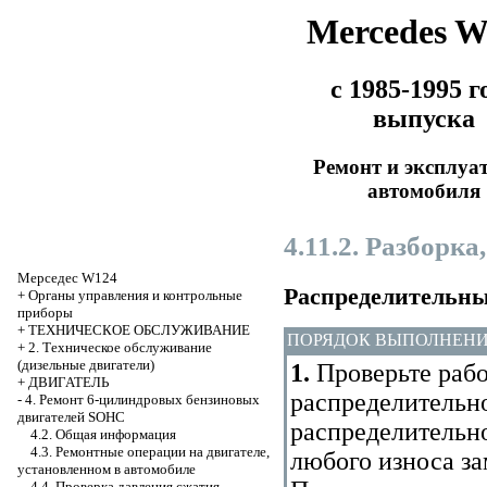
Mercedes 
с 1985-1995 г
выпуска
Ремонт и эксплуа
автомобиля
4.11.2. Разборка
Мерседес W124
Распределительны
+
Органы управления и контрольные
приборы
+
ТЕХНИЧЕСКОЕ ОБСЛУЖИВАНИЕ
ПОРЯДОК ВЫПОЛНЕН
+
2. Техническое обслуживание
(дизельные двигатели)
1.
Проверьте раб
+
ДВИГАТЕЛЬ
распределительно
-
4. Ремонт 6-цилиндровых бензиновых
двигателей SOHC
распределительно
4.2. Общая информация
4.3. Ремонтные операции на двигателе,
любого износа за
установленном в автомобиле
4.4. Проверка давления сжатия