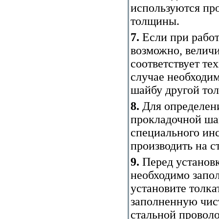
используются пр
толщины.
7.
Если при работ
возможно, величи
соответствует те
случае необходи
шайбу другой то
8.
Для определен
прокладочной ша
специального инс
производить на с
9.
Перед установк
необходимо запо
установите толка
заполненную чис
стальной провол