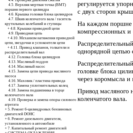
регулируется упор
4.5. Верхняя мертвая точка (ВМТ)
поршня первого цилиндра
с двух сторон кры
4.6. Крышка головки блока цилиндров
4.7. Шкив коленчатого вала / гаситель
На каждом поршне 
крутильных колебаний и ступицы
+
4.8. Крышки приводной цепи
компрессионных и 
4.9. Приводная цепь
+
4.10. Механизм натяжения приводной
Распределительный
цепи, звездочки и успокоители цепи
+
4.11. Привод клапанов, толкатели и
однорядной цепью о
распределительный вал
4.12. Головка блока цилиндров
4.13. Масляный поддон
Распределительный
4.14. Масляный насос
головке блока цили
4.15. Замена цепи привода масляного
насоса
через коромысла и 
4.16. Маховик / пластина привода
4.17. Замена уплотнительных колец
Привод масляного 
4.18. Замена подшипника в торце
коленчатого вала
коленчатого вала.
4.19. Проверка и замена опоры силового
агрегата
+
5. Ремонт 6-цилиндровых бензиновых
двигателей DOHC
+
6. Ремонт дизельного двигателя,
установленного в автомобиле
+
7. Капитальный ремонт двигателей
+
СИСТЕМА ОХЛАЖДЕНИЯ