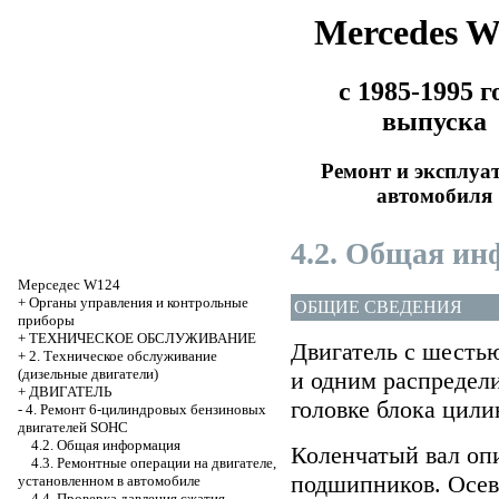
Mercedes 
с 1985-1995 г
выпуска
Ремонт и эксплуа
автомобиля
4.2. Общая и
Мерседес W124
+
Органы управления и контрольные
ОБЩИЕ СВЕДЕНИЯ
приборы
+
ТЕХНИЧЕСКОЕ ОБСЛУЖИВАНИЕ
Двигатель с шесть
+
2. Техническое обслуживание
(дизельные двигатели)
и одним распредел
+
ДВИГАТЕЛЬ
головке блока цили
-
4. Ремонт 6-цилиндровых бензиновых
двигателей SOHC
4.2. Общая информация
Коленчатый вал оп
4.3. Ремонтные операции на двигателе,
подшипников. Осев
установленном в автомобиле
4.4. Проверка давления сжатия