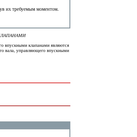
нув их требуемым моментом.
КЛАПАНАМИ
его впускными клапанами являются
ого вала, управляющего впускными