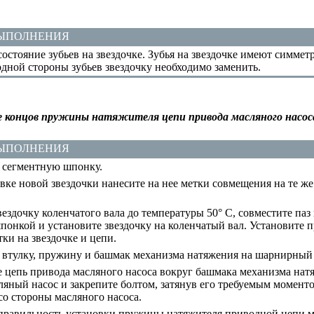
ВЫПОЛНЕНИЯ
остояние зубьев на звездочке. Зубья на звездочке имеют симмет
одной стороны зубьев звездочку необходимо заменить.
 концов пружины натяжителя цепи привода масляного насос
ВЫПОЛНЕНИЯ
 сегментную шпонку.
ке новой звездочки нанесите на нее метки совмещения на те же 
ездочку коленчатого вала до температуры 50° С, совместите паз 
понкой и установите звездочку на коленчатый вал. Установите п
ки на звездочке и цепи.
 втулку, пружину и башмак механизма натяжения на шарнирный 
цепь привода масляного насоса вокруг башмака механизма натя
ляный насос и закрепите болтом, затянув его требуемым момент
со стороны масляного насоса.
правильность установки пружины натяжителя приводной цепи мас