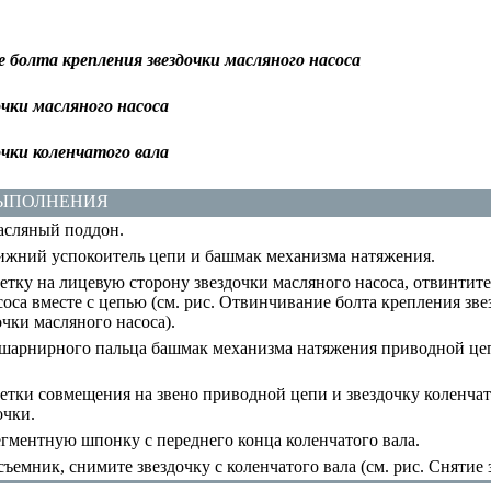
 болта крепления звездочки масляного насоса
чки масляного насоса
чки коленчатого вала
ВЫПОЛНЕНИЯ
сляный поддон.
жний успокоитель цепи и башмак механизма натяжения.
тку на лицевую сторону звездочки масляного насоса, отвинтите
оса вместе с цепью (см. рис.
Отвинчивание болта крепления зве
очки масляного насоса
).
шарнирного пальца башмак механизма натяжения приводной цеп
етки совмещения на звено приводной цепи и звездочку коленча
очки.
гментную шпонку с переднего конца коленчатого вала.
ъемник, снимите звездочку с коленчатого вала (см. рис.
Снятие 