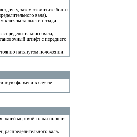
вездочку, затем отвинтите болты
пределительного вала
).
ым ключом за лыски позади
распределительного вала,
становочный штифт с переднего
остоянно натянутом положении.
тричную форму и в случае
 верхней мертвой точки поршня
ц распределительного вала.