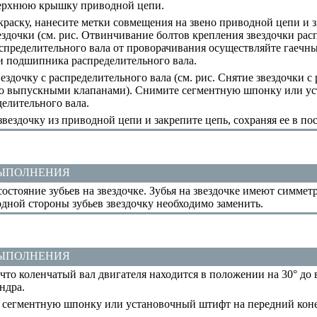
рхнюю крышку приводной цепи.
раску, нанесите метки совмещения на звено приводной цепи и з
здочки (см. рис.
Отвинчивание болтов крепления звездочки рас
пределительного вала от проворачивания осуществляйте гаечн
 подшипника распределительного вала.
здочку с распределительного вала (см. рис.
Снятие звездочки с 
о выпускными клапанами
). Снимите сегментную шпонку или у
делительного вала.
вездочку из приводной цепи и закрепите цепь, сохраняя ее в п
ВЫПОЛНЕНИЯ
остояние зубьев на звездочке. Зубья на звездочке имеют симме
одной стороны зубьев звездочку необходимо заменить.
ВЫПОЛНЕНИЯ
что коленчатый вал двигателя находится в положении на 30° до
ндра.
 сегментную шпонку или установочный штифт на передний коне