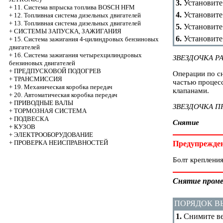
3.
Установите 
+
11. Система впрыска топлива BOSCH HFM
4.
Установите 
+
12. Топливная система дизельных двигателей
+
13. Топливная система дизельных двигателей
5.
Установите
+
СИСТЕМЫ ЗАПУСКА, ЗАЖИГАНИЯ
6.
Установите
+
15. Система зажигания 4-цилиндровых бензиновых
двигателей
+
16. Система зажигания четырехцилиндровых
ЗВЕЗДОЧКА 
бензиновых двигателей
+
ПРЕДПУСКОВОЙ ПОДОГРЕВ
Операции по с
+
ТРАНСМИССИЯ
частью процес
+
19. Механическая коробка передач
клапанами.
+
20. Автоматическая коробка передач
+
ПРИВОДНЫЕ ВАЛЫ
ЗВЕЗДОЧКА П
+
ТОРМОЗНАЯ СИСТЕМА
+
ПОДВЕСКА
Снятие
+
КУЗОВ
+
ЭЛЕКТРООБОРУДОВАНИЕ
+
ПРОВЕРКА НЕИСПРАВНОСТЕЙ
Предупрежде
Болт крепления
Снятие проме
ПОРЯДОК 
1.
Снимите ве