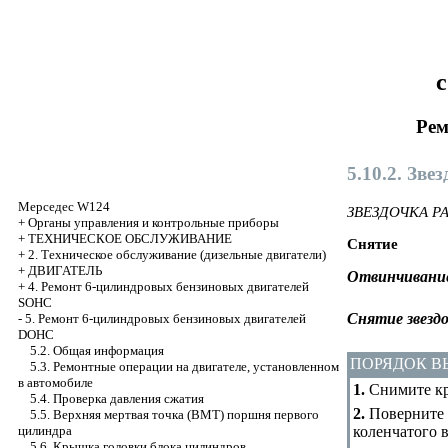
с
Рем
5.10.2. Зве
Мерседес W124
ЗВЕЗДОЧКА 
+
Органы управления и контрольные приборы
+
ТЕХНИЧЕСКОЕ ОБСЛУЖИВАНИЕ
Снятие
+
2. Техническое обслуживание (дизельные двигатели)
+
ДВИГАТЕЛЬ
Отвинчивание
+
4. Ремонт 6-цилиндровых бензиновых двигателей
SOHC
Снятие звезд
-
5. Ремонт 6-цилиндровых бензиновых двигателей
DOHC
5.2. Общая информация
ПОРЯДОК 
5.3. Ремонтные операции на двигателе, установленном
в автомобиле
1.
Снимите кр
5.4. Проверка давления сжатия
2.
Поверните 
5.5. Верхняя мертвая точка (ВМТ) поршня первого
коленчатого 
цилиндра
5.6. Крышка головки блока цилиндров