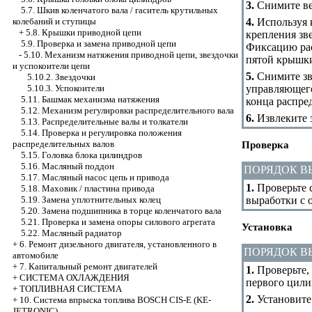
3.
Снимите ве
5.7. Шкив коленчатого вала / гаситель крутильных
4.
Используя к
колебаний и ступицы
+
5.8. Крышки приводной цепи
крепления зве
5.9. Проверка и замена приводной цепи
Фиксацию рас
-
5.10. Механизм натяжения приводной цепи, звездочки
пятой крышки
и успокоители цепи
5.
Снимите зве
5.10.2. Звездочки
управляющег
5.10.3. Успокоители
5.11. Башмак механизма натяжения
конца распре
5.12. Механизм регулировки распределительного вала
6.
Извлеките з
5.13. Распределительные валы и толкатели
5.14. Проверка и регулировка положения
распределительных валов
Проверка
5.15. Головка блока цилиндров
5.16. Масляный поддон
ПОРЯДОК 
5.17. Масляный насос цепь и привода
1.
Проверьте с
5.18. Маховик / пластина привода
выработки с 
5.19. Замена уплотнительных колец
5.20. Замена подшипника в торце коленчатого вала
5.21. Проверка и замена опоры силового агрегата
Установка
5.22. Масляный радиатор
+
6. Ремонт дизельного двигателя, установленного в
ПОРЯДОК 
автомобиле
+
7. Капитальный ремонт двигателей
1.
Проверьте, 
+
СИСТЕМА ОХЛАЖДЕНИЯ
первого цили
+
ТОПЛИВНАЯ СИСТЕМА
2.
Установите
+
10. Система впрыска топлива BOSCH CIS-E (KE-
JETRONIC)