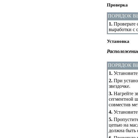
Проверка
ПОРЯДОК 
1.
Проверьте с
выработки с 
Установка
Расположение
ПОРЯДОК 
1.
Установите
2.
При установ
звездочке.
3.
Нагрейте зв
сегментной ш
совместив мет
4.
Установите
5.
Пропустите 
цепью на мас
должна быть 
6.
Проверьте 