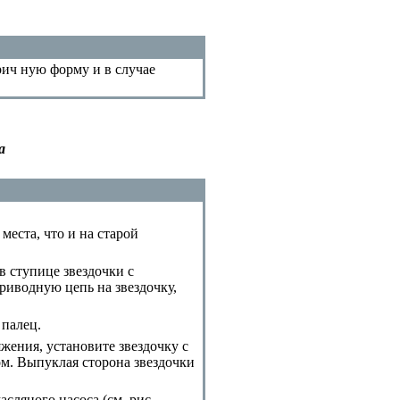
рич ную форму и в случае
а
места, что и на старой
в ступице звездочки с
риводную цепь на звездочку,
палец.
жения, установите звездочку с
ом. Выпуклая сторона звездочки
ляного насоса (см. рис.