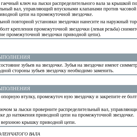
 гаечный ключ на лыски распределительного вала за крышкой п
льный вал, управляющий впускными клапанами против часовой 
иводной цепи на промежуточной звездочке.
ной повторной установки звездочки нанесите на наружный торе
олт крепления промежуточной звездочки (левая резьба) снимит
ие промежуточной звездочки приводной цепи
).
ВЫПОЛНЕНИЯ
остояние зубьев на звездочке. Зубья на звездочке имеют симмет
одной стороны зубьев звездочку необходимо заменить.
ВЫПОЛНЕНИЯ
опорную втулку, промежуточ ную звездочку и закрепите ее болт
ючом за лыски проверните распределительный вал, управляющ
лке до натяжения приводной цепи на промежуточной звездочке.
 верхнюю крышку приводной цепи.
ОЛЕНЧАТОГО ВАЛА