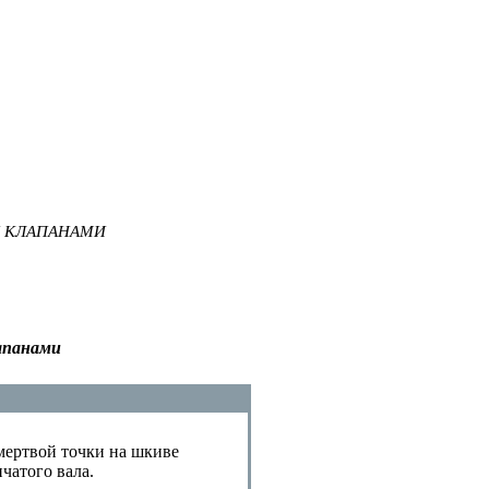
И КЛАПАНАМИ
лапанами
мертвой точки на шкиве
чатого вала.