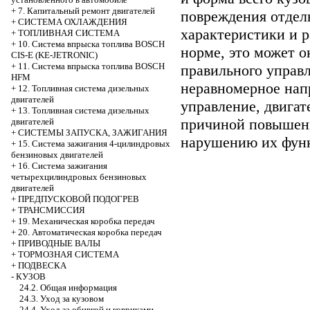
+
7. Капитальный ремонт двигателей
повреждения отдел
+
СИСТЕМА ОХЛАЖДЕНИЯ
характеристики и р
+
ТОПЛИВНАЯ СИСТЕМА
+
10. Система впрыска топлива BOSCH
норме, это может 
CIS-E (KE-JETRONIC)
+
11. Система впрыска топлива BOSCH
правильного управл
HFM
неравномерное напр
+
12. Топливная система дизельных
двигателей
управление, двигат
+
13. Топливная система дизельных
причиной повышенн
двигателей
+
СИСТЕМЫ ЗАПУСКА, ЗАЖИГАНИЯ
нарушению их фун
+
15. Система зажигания 4-цилиндровых
бензиновых двигателей
+
16. Система зажигания
четырехцилиндровых бензиновых
двигателей
+
ПРЕДПУСКОВОЙ ПОДОГРЕВ
+
ТРАНСМИССИЯ
+
19. Механическая коробка передач
+
20. Автоматическая коробка передач
+
ПРИВОДНЫЕ ВАЛЫ
+
ТОРМОЗНАЯ СИСТЕМА
+
ПОДВЕСКА
-
КУЗОВ
24.2. Общая информация
24.3. Уход за кузовом
24.4. Уход за обивкой и ковриками