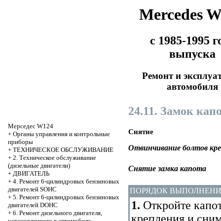
Mercedes 
с 1985-1995 г
выпуска
Ремонт и эксплуа
автомобиля
24.11. Замок кап
Мерседес W124
Снятие
+
Органы управления и контрольные
приборы
Отвинчивание болтов кре
+
ТЕХНИЧЕСКОЕ ОБСЛУЖИВАНИЕ
+
2. Техническое обслуживание
(дизельные двигатели)
Снятие замка капота
+
ДВИГАТЕЛЬ
+
4. Ремонт 6-цилиндровых бензиновых
двигателей SOHC
ПОРЯДОК ВЫПОЛНЕН
+
5. Ремонт 6-цилиндровых бензиновых
1.
Откройте капот
двигателей DOHC
+
6. Ремонт дизельного двигателя,
крепления и сним
установленного в автомобиле