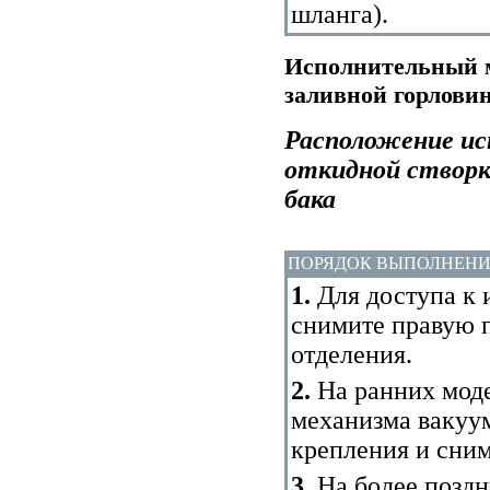
шланга
).
Исполнительный м
заливной горлови
Расположение ис
откидной створк
бака
ПОРЯДОК ВЫПОЛНЕН
1.
Для доступа к
снимите правую 
отделения.
2.
На ранних моде
механизма вакуум
крепления и сни
3.
На более поздн