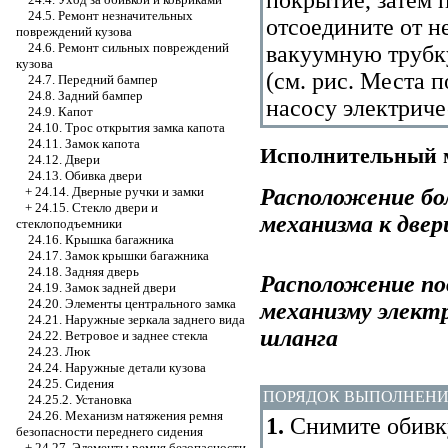
24.5. Ремонт незначительных
отсоедините от н
повреждений кузова
24.6. Ремонт сильных повреждений
вакуумную трубку
кузова
(см. рис.
Места п
24.7. Передний бампер
24.8. Задний бампер
насосу электриче
24.9. Капот
24.10. Трос открытия замка капота
24.11. Замок капота
Исполнительный м
24.12. Двери
24.13. Обивка двери
Расположение бо
+
24.14. Дверные ручки и замки
+
24.15. Стекло двери и
механизма к двер
стеклоподъемники
24.16. Крышка багажника
24.17. Замок крышки багажника
24.18. Задняя дверь
Расположение по
24.19. Замок задней двери
24.20. Элементы центрального замка
механизму электр
24.21. Наружные зеркала заднего вида
шланга
24.22. Ветровое и заднее стекла
24.23. Люк
24.24. Наружные детали кузова
24.25. Сидения
ПОРЯДОК ВЫПОЛНЕН
24.25.2. Установка
24.26. Механизм натяжения ремня
1.
Снимите обивку
безопасности переднего сидения
+
24.27. Элементы ремня безопасности