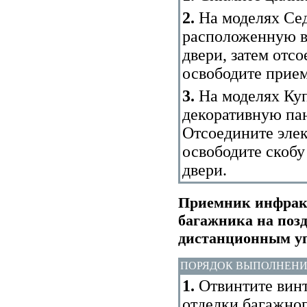
2.
На моделях Сед
расположенную в 
двери, затем отс
освободите прием
3.
На моделях Куп
декоративную пан
Отсоедините элек
освободите скобу
двери.
Приемник инфрак
багажника на позд
дистанционным у
ПОРЯДОК ВЫПОЛНЕН
1.
Отвинтите вин
отделки багажног