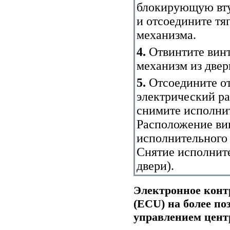
блокирующую вту
и отсоедините тя
механизма.
4.
Отвинтите винт
механизм из двер
5.
Отсоедините от
электрический р
снимите исполнит
Расположение вин
исполнительного 
Снятие исполнит
двери
).
Электронное конт
(ECU) на более п
управлением цен