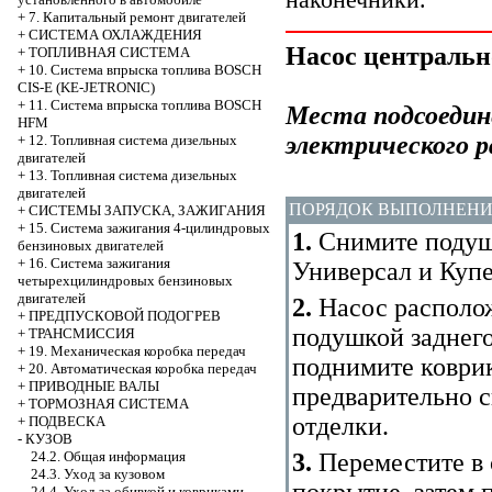
+
7. Капитальный ремонт двигателей
+
СИСТЕМА ОХЛАЖДЕНИЯ
Насос центральн
+
ТОПЛИВНАЯ СИСТЕМА
+
10. Система впрыска топлива BOSCH
CIS-E (KE-JETRONIC)
+
11. Система впрыска топлива BOSCH
Места подсоедине
HFM
электрического р
+
12. Топливная система дизельных
двигателей
+
13. Топливная система дизельных
двигателей
ПОРЯДОК ВЫПОЛНЕН
+
СИСТЕМЫ ЗАПУСКА, ЗАЖИГАНИЯ
+
15. Система зажигания 4-цилиндровых
1.
Снимите подушк
бензиновых двигателей
+
16. Система зажигания
Универсал и Куп
четырехцилиндровых бензиновых
двигателей
2.
Насос располож
+
ПРЕДПУСКОВОЙ ПОДОГРЕВ
подушкой заднего
+
ТРАНСМИССИЯ
+
19. Механическая коробка передач
поднимите коврик
+
20. Автоматическая коробка передач
+
ПРИВОДНЫЕ ВАЛЫ
предварительно 
+
ТОРМОЗНАЯ СИСТЕМА
отделки.
+
ПОДВЕСКА
-
КУЗОВ
3.
Переместите в
24.2. Общая информация
24.3. Уход за кузовом
покрытие, затем 
24.4. Уход за обивкой и ковриками