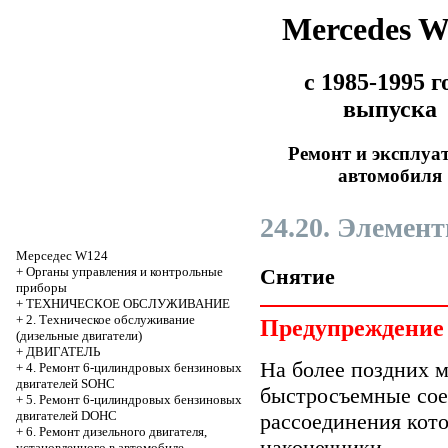
Mercedes 
с 1985-1995 г
выпуска
Ремонт и эксплуа
автомобиля
24.20. Элемен
Мерседес W124
Снятие
+
Органы управления и контрольные
приборы
+
ТЕХНИЧЕСКОЕ ОБСЛУЖИВАНИЕ
+
2. Техническое обслуживание
Предупреждение
(дизельные двигатели)
+
ДВИГАТЕЛЬ
На более поздних 
+
4. Ремонт 6-цилиндровых бензиновых
двигателей SOHC
быстросъемные сое
+
5. Ремонт 6-цилиндровых бензиновых
двигателей DOHC
рассоединения кот
+
6. Ремонт дизельного двигателя,
наконечники.
установленного в автомобиле