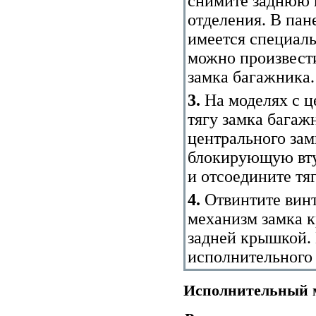
снимите заднюю 
отделения. В пан
имеется специаль
можно произвест
замка багажника.
3.
На моделях с ц
тягу замка багаж
центрального зам
блокирующую вту
и отсоедините тяг
4.
Отвинтите вин
механизм замка к
задней крышкой. 
исполнительного
Исполнительный м