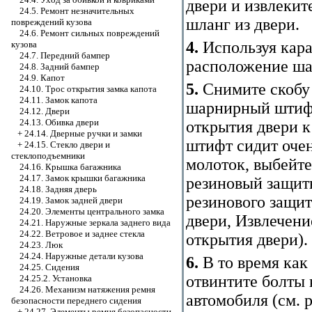
двери и извлекит
24.5. Ремонт незначительных
шланг из двери.
повреждений кузова
24.6. Ремонт сильных повреждений
4.
Используя кара
кузова
24.7. Передний бампер
расположение ша
24.8. Задний бампер
24.9. Капот
5.
Снимите скобу 
24.10. Трос открытия замка капота
24.11. Замок капота
шарнирный штифт
24.12. Двери
24.13. Обивка двери
открытия двери 
+
24.14. Дверные ручки и замки
штифт сидит очен
+
24.15. Стекло двери и
стеклоподъемники
молоток, выбейте
24.16. Крышка багажника
24.17. Замок крышки багажника
резиновый защитн
24.18. Задняя дверь
резинового защит
24.19. Замок задней двери
24.20. Элементы центрального замка
двери
,
Извлечени
24.21. Наружные зеркала заднего вида
24.22. Ветровое и заднее стекла
открытия двери
).
24.23. Люк
24.24. Наружные детали кузова
6.
В то время как
24.25. Сидения
отвинтите болты 
24.25.2. Установка
24.26. Механизм натяжения ремня
автомобиля (см. 
безопасности переднего сидения
+
24.27. Элементы ремня безопасности