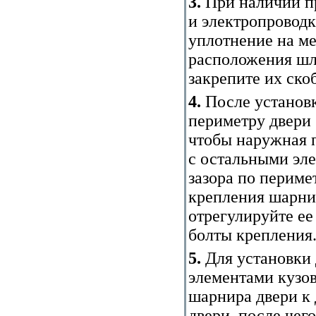
3.
При наличии пр
и электропроводк
уплотнение на ме
расположения шл
закрепите их ско
4.
После установк
периметру двери 
чтобы наружная 
с остальными эле
зазора по периме
крепления шарнир
отрегулируйте ее
болты крепления
5.
Для установки 
элементами кузов
шарнира двери к 
двери, после чег