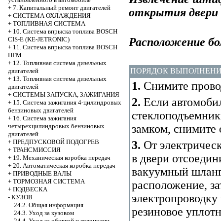
+
7. Капитальный ремонт двигателей
открытия двери
+
СИСТЕМА ОХЛАЖДЕНИЯ
+
ТОПЛИВНАЯ СИСТЕМА
+
10. Система впрыска топлива BOSCH
Расположение бо
CIS-E (KE-JETRONIC)
+
11. Система впрыска топлива BOSCH
HFM
+
12. Топливная система дизельных
ПОРЯДОК ВЫПОЛНЕН
двигателей
+
13. Топливная система дизельных
1.
Снимите провод
двигателей
+
СИСТЕМЫ ЗАПУСКА, ЗАЖИГАНИЯ
2.
Если автомобил
+
15. Система зажигания 4-цилиндровых
бензиновых двигателей
стеклоподъемник
+
16. Система зажигания
замком, снимите 
четырехцилиндровых бензиновых
двигателей
+
ПРЕДПУСКОВОЙ ПОДОГРЕВ
3.
От электрическ
+
ТРАНСМИССИЯ
в двери отсоедин
+
19. Механическая коробка передач
+
20. Автоматическая коробка передач
вакуумный шланг
+
ПРИВОДНЫЕ ВАЛЫ
+
ТОРМОЗНАЯ СИСТЕМА
расположение, за
+
ПОДВЕСКА
электропроводку
-
КУЗОВ
24.2. Общая информация
резиновое уплотн
24.3. Уход за кузовом
24.4. Уход за обивкой и ковриками