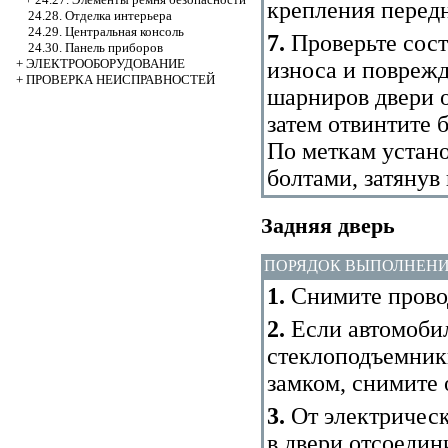
крепления перед
24.28. Отделка интерьера
24.29. Центральная консоль
7.
Проверьте сост
24.30. Панель приборов
+
ЭЛЕКТРООБОРУДОВАНИЕ
износа и повреж
+
ПРОВЕРКА НЕИСПРАВНОСТЕЙ
шарниров двери о
затем отвинтите 
По меткам устано
болтами, затянув
Задняя дверь
ПОРЯДОК ВЫПОЛНЕН
1.
Снимите провод
2.
Если автомобил
стеклоподъемник
замком, снимите 
3.
От электрическ
в двери отсоедин