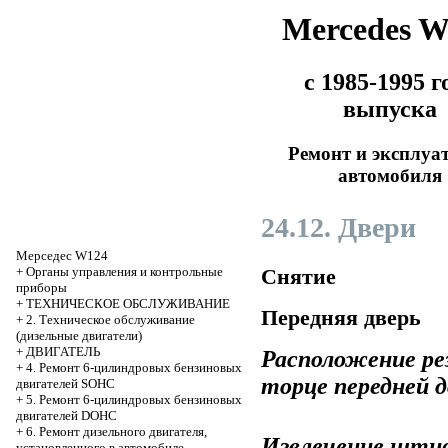
Mercedes 
с 1985-1995 г
выпуска
Ремонт и эксплуа
автомобиля
24.12. Двери
Мерседес W124
Снятие
+
Органы управления и контрольные
приборы
+
ТЕХНИЧЕСКОЕ ОБСЛУЖИВАНИЕ
Передняя дверь
+
2. Техническое обслуживание
(дизельные двигатели)
+
ДВИГАТЕЛЬ
Расположение ре
+
4. Ремонт 6-цилиндровых бензиновых
торце передней д
двигателей SOHC
+
5. Ремонт 6-цилиндровых бензиновых
двигателей DOHC
+
6. Ремонт дизельного двигателя,
Извлечение штиф
установленного в автомобиле