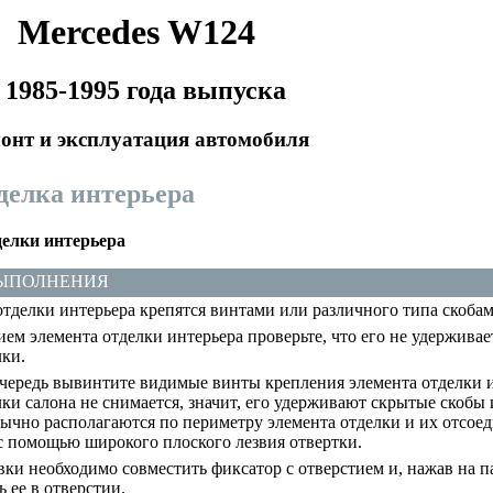
Mercedes W124
 1985-1995 года выпуска
онт и эксплуатация автомобиля
тделка интерьера
елки интерьера
ВЫПОЛНЕНИЯ
тделки интерьера крепятся винтами или различного типа скобам
ем элемента отделки интерьера проверьте, что его не удержива
лки.
чередь вывинтите видимые винты крепления элемента отделки ин
лки салона не снимается, значит, его удерживают скрытые скобы
ычно располагаются по периметру элемента отделки и их отсое
с помощью широкого плоского лезвия отвертки.
ки необходимо совместить фиксатор с отверстием и, нажав на па
 ее в отверстии.