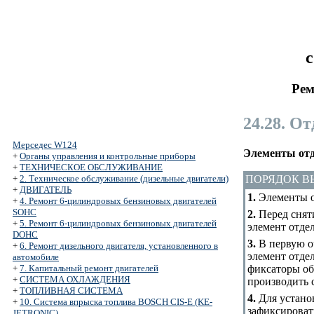
с
Рем
24.28. О
Мерседес W124
Элементы отд
+
Органы управления и контрольные приборы
+
ТЕХНИЧЕСКОЕ ОБСЛУЖИВАНИЕ
ПОРЯДОК 
+
2. Техническое обслуживание (дизельные двигатели)
+
ДВИГАТЕЛЬ
1.
Элементы о
+
4. Ремонт 6-цилиндровых бензиновых двигателей
SOHC
2.
Перед сняти
+
5. Ремонт 6-цилиндровых бензиновых двигателей
элемент отде
DOHC
3.
В первую о
+
6. Ремонт дизельного двигателя, установленного в
элемент отде
автомобиле
фиксаторы об
+
7. Капитальный ремонт двигателей
+
СИСТЕМА ОХЛАЖДЕНИЯ
производить 
+
ТОПЛИВНАЯ СИСТЕМА
4.
Для установ
+
10. Система впрыска топлива BOSCH CIS-E (KE-
зафиксировать
JETRONIC)