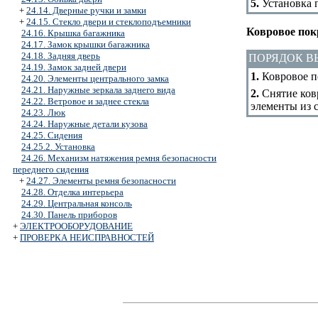
5.
Установка п
+
24.14. Дверные ручки и замки
+
24.15. Стекло двери и стеклоподъемники
Ковровое по
24.16. Крышка багажника
24.17. Замок крышки багажника
24.18. Задняя дверь
ПОРЯДОК 
24.19. Замок задней двери
1.
Ковровое по
24.20. Элементы центрального замка
24.21. Наружные зеркала заднего вида
2.
Снятие ковр
24.22. Ветровое и заднее стекла
элементы из с
24.23. Люк
24.24. Наружные детали кузова
24.25. Сидения
24.25.2. Установка
24.26. Механизм натяжения ремня безопасности
переднего сидения
+
24.27. Элементы ремня безопасности
24.28. Отделка интерьера
24.29. Центральная консоль
24.30. Панель приборов
+
ЭЛЕКТРООБОРУДОВАНИЕ
+
ПРОВЕРКА НЕИСПРАВНОСТЕЙ