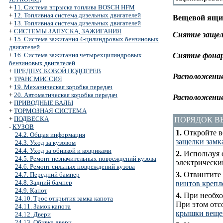
+
11. Система впрыска топлива BOSCH HFM
+
12. Топливная система дизельных двигателей
Вещевой ящи
+
13. Топливная система дизельных двигателей
+
СИСТЕМЫ ЗАПУСКА, ЗАЖИГАНИЯ
Снятие защел
+
15. Система зажигания 4-цилиндровых бензиновых
двигателей
Снятие фонар
+
16. Система зажигания четырехцилиндровых
бензиновых двигателей
+
ПРЕДПУСКОВОЙ ПОДОГРЕВ
Расположение
+
ТРАНСМИССИЯ
+
19. Механическая коробка передач
+
20. Автоматическая коробка передач
Расположение
+
ПРИВОДНЫЕ ВАЛЫ
+
ТОРМОЗНАЯ СИСТЕМА
+
ПОДВЕСКА
ПОРЯДОК 
-
КУЗОВ
1.
Откройте в
24.2. Общая информация
защелки замк
24.3. Уход за кузовом
24.4. Уход за обивкой и ковриками
2.
Используя о
24.5. Ремонт незначительных повреждений кузова
электрический
24.6. Ремонт сильных повреждений кузова
3.
Отвинтите в
24.7. Передний бампер
24.8. Задний бампер
винтов крепл
24.9. Капот
4.
При необхо
24.10. Трос открытия замка капота
При этом отс
24.11. Замок капота
крышки веще
24.12. Двери
24.13. Обивка двери