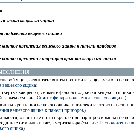
к
ки замка вещевого ящика
я подсветки вещевого ящика
 винтов крепления вещевого ящика к панели приборов
 винтов крепления шарниров крышки вещевого ящика
ВЫПОЛНЕНИЯ
ещевой ящик, отвинтите винты и снимите защелку замка вещевог
а вещевого ящика
).
твертку как рычаг, снимите фонарь подсветки вещевого ящика и
 разъем (см. рис.
Снятие фонаря подсветки вещевого ящика
).
инты крепления вещевого ящика и извлеките его из панели при
ения вещевого ящика к панели приборов
).
димости, отвинтите винты крепления шарниров крышки вещево
оедините от крышки тягу амортизатора (см. рис.
Расположение в
вого ящика
).