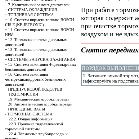
+
7. Капитальный ремонт двигателей
При работе тормоз
+
СИСТЕМА ОХЛАЖДЕНИЯ
+
ТОПЛИВНАЯ СИСТЕМА
которая содержит а
+
10. Система впрыска топлива BOSCH
при очистке тормо
CIS-E (KE-JETRONIC)
+
11. Система впрыска топлива BOSCH
воздухом и не вдых
HFM
+
12. Топливная система дизельных
двигателей
Снятие передних
+
13. Топливная система дизельных
двигателей
+
СИСТЕМЫ ЗАПУСКА, ЗАЖИГАНИЯ
+
15. Система зажигания 4-цилиндровых
ПОРЯДОК ВЫПОЛНЕН
бензиновых двигателей
+
16. Система зажигания
1.
Затяните ручной тормоз,
четырехцилиндровых бензиновых
зафиксируйте на подставка
двигателей
+
ПРЕДПУСКОВОЙ ПОДОГРЕВ
+
ТРАНСМИССИЯ
+
19. Механическая коробка передач
+
20. Автоматическая коробка передач
+
ПРИВОДНЫЕ ВАЛЫ
-
ТОРМОЗНАЯ СИСТЕМА
22.2. Общая информация
22.3. Прокачка гидравлической
тормозной системы
22.4. Тормозные трубопроводы и
шланги