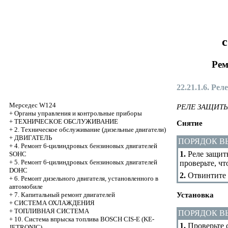
с
Рем
22.21.1.6. Реле
Мерседес W124
РЕЛЕ ЗАЩИТ
+
Органы управления и контрольные приборы
+
ТЕХНИЧЕСКОЕ ОБСЛУЖИВАНИЕ
Снятие
+
2. Техническое обслуживание (дизельные двигатели)
+
ДВИГАТЕЛЬ
ПОРЯДОК 
+
4. Ремонт 6-цилиндровых бензиновых двигателей
1.
Реле защит
SOHC
+
5. Ремонт 6-цилиндровых бензиновых двигателей
проверьте, ч
DOHC
2.
Отвинтите в
+
6. Ремонт дизельного двигателя, установленного в
автомобиле
+
7. Капитальный ремонт двигателей
Установка
+
СИСТЕМА ОХЛАЖДЕНИЯ
+
ТОПЛИВНАЯ СИСТЕМА
ПОРЯДОК 
+
10. Система впрыска топлива BOSCH CIS-E (KE-
1.
Проверьте с
JETRONIC)