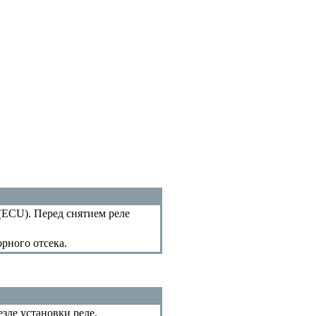
ECU). Перед снятием реле
орного отсека.
зде установки реле.