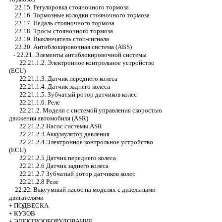
22.15. Регулировка стояночного тормоза
22.16. Тормозные колодки стояночного тормоза
22.17. Педаль стояночного тормоза
22.18. Тросы стояночного тормоза
22.19. Выключатель стоп-сигнала
22.20. Антиблокировочная система (ABS)
-
22.21. Элементы антиблокировочной системы
22.21.1.2. Электронное контрольное устройство
(ECU)
22.21.1.3. Датчик переднего колеса
22.21.1.4. Датчик заднего колеса
22.21.1.5. Зубчатый ротор датчиков колес
22.21.1.6. Реле
22.21.2. Модели с системой управления скоростью
движения автомобиля (ASR)
22.21.2.2 Насос системы ASR
22.21.2.3 Аккумулятор давления
22.21.2.4 Электронное контрольное устройство
(ECU)
22.21.2.5 Датчик переднего колеса
22.21.2.6 Датчик заднего колеса
22.21.2.7 Зубчатый ротор датчиков колес
22.21.2.8 Реле
22.22. Вакуумный насос на моделях с дизельными
двигателями
+
ПОДВЕСКА
+
КУЗОВ
+
ЭЛЕКТРООБОРУДОВАНИЕ