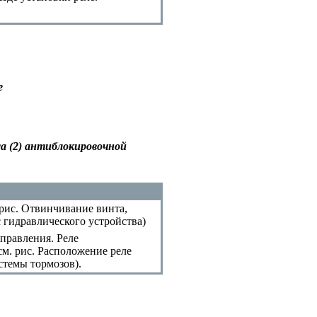
е
са (2) антиблокировочной
 рис.
Отвинчивание винта,
 гидравлического устройства
)
управления. Реле
см. рис.
Расположение реле
истемы тормозов
).