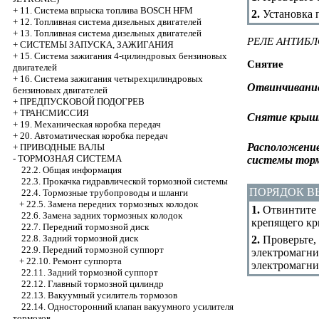
+
11. Система впрыска топлива BOSCH HFM
2.
Установка п
+
12. Топливная система дизельных двигателей
+
13. Топливная система дизельных двигателей
РЕЛЕ АНТИБ
+
СИСТЕМЫ ЗАПУСКА, ЗАЖИГАНИЯ
+
15. Система зажигания 4-цилиндровых бензиновых
Снятие
двигателей
+
16. Система зажигания четырехцилиндровых
Отвинчивание
бензиновых двигателей
+
ПРЕДПУСКОВОЙ ПОДОГРЕВ
+
ТРАНСМИССИЯ
Снятие крышк
+
19. Механическая коробка передач
+
20. Автоматическая коробка передач
Расположение 
+
ПРИВОДНЫЕ ВАЛЫ
-
ТОРМОЗНАЯ СИСТЕМА
системы тор
22.2. Общая информация
22.3. Прокачка гидравлической тормозной системы
ПОРЯДОК 
22.4. Тормозные трубопроводы и шланги
+
22.5. Замена передних тормозных колодок
1.
Отвинтите в
22.6. Замена задних тормозных колодок
крепящего кр
22.7. Передний тормозной диск
22.8. Задний тормозной диск
2.
Проверьте, 
22.9. Передний тормозной суппорт
электромагнит
+
22.10. Ремонт суппорта
электромагни
22.11. Задний тормозной суппорт
22.12. Главный тормозной цилиндр
22.13. Вакуумный усилитель тормозов
22.14. Односторонний клапан вакуумного усилителя
тормозов