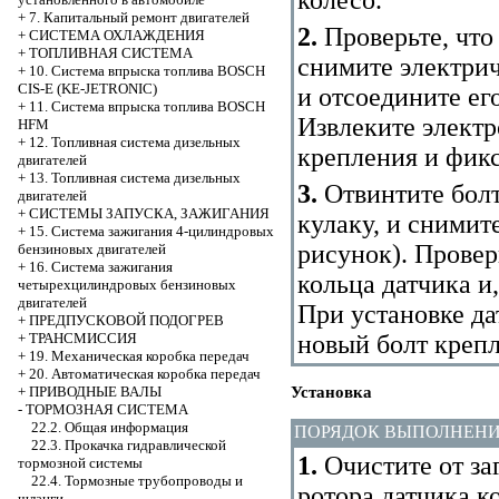
колесо.
+
7. Капитальный ремонт двигателей
2.
Проверьте, что
+
СИСТЕМА ОХЛАЖДЕНИЯ
+
ТОПЛИВНАЯ СИСТЕМА
снимите электри
+
10. Система впрыска топлива BOSCH
CIS-E (KE-JETRONIC)
и отсоедините ег
+
11. Система впрыска топлива BOSCH
Извлеките электр
HFM
+
12. Топливная система дизельных
крепления и фикс
двигателей
+
13. Топливная система дизельных
3.
Отвинтите болт
двигателей
+
СИСТЕМЫ ЗАПУСКА, ЗАЖИГАНИЯ
кулаку, и снимит
+
15. Система зажигания 4-цилиндровых
рисунок
). Прове
бензиновых двигателей
+
16. Система зажигания
кольца датчика и
четырехцилиндровых бензиновых
двигателей
При установке да
+
ПРЕДПУСКОВОЙ ПОДОГРЕВ
+
ТРАНСМИССИЯ
новый болт крепл
+
19. Механическая коробка передач
+
20. Автоматическая коробка передач
+
ПРИВОДНЫЕ ВАЛЫ
Установка
-
ТОРМОЗНАЯ СИСТЕМА
22.2. Общая информация
ПОРЯДОК ВЫПОЛНЕН
22.3. Прокачка гидравлической
1.
Очистите от за
тормозной системы
22.4. Тормозные трубопроводы и
ротора датчика к
шланги