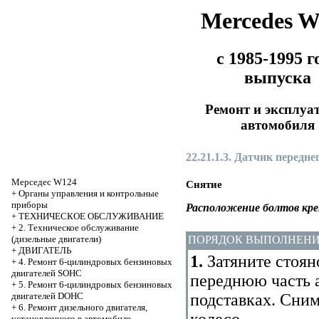
Mercedes 
с 1985-1995 г
выпуска
Ремонт и эксплуа
автомобиля
22.21.1.3. Датчик передне
Мерседес W124
Снятие
+
Органы управления и контрольные
приборы
Расположение болтов кре
+
ТЕХНИЧЕСКОЕ ОБСЛУЖИВАНИЕ
+
2. Техническое обслуживание
(дизельные двигатели)
ПОРЯДОК ВЫПОЛНЕН
+
ДВИГАТЕЛЬ
1.
Затяните стоян
+
4. Ремонт 6-цилиндровых бензиновых
двигателей SOHC
переднюю часть 
+
5. Ремонт 6-цилиндровых бензиновых
двигателей DOHC
подставках. Сни
+
6. Ремонт дизельного двигателя,
установленного в автомобиле