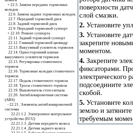
+
22.5. Замена передних тормозных
поверхности датч
колодок
слой смазки.
22.6. Замена задних тормозных колодок
22.7. Передний тормозной диск
2.
Установите упл
22.8. Задний тормозной диск
22.9. Передний тормозной суппорт
+
22.10. Ремонт суппорта
3.
Установите дат
22.11. Задний тормозной суппорт
закрепите новыми
22.12. Главный тормозной цилиндр
22.13. Вакуумный усилитель тормозов
моментом.
22.14. Односторонний клапан
вакуумного усилителя тормозов
4.
Закрепите элек
22.15. Регулировка стояночного
тормоза
фиксаторами. Про
22.16. Тормозные колодки стояночного
электрического р
тормоза
22.17. Педаль стояночного тормоза
подсоедините эле
22.18. Тросы стояночного тормоза
22.19. Выключатель стоп-сигнала
скобой.
22.20. Антиблокировочная система
(ABS)
5.
Установите кол
-
22.21. Элементы антиблокировочной
землю и затяните
системы
22.21.1.2. Электронное контрольное
требуемым момен
устройство (ECU)
22.21.1.3. Датчик переднего колеса
22.21.1.4. Датчик заднего колеса
22.21.1.5. Зубчатый ротор датчиков