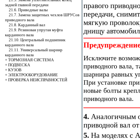
правого приводно
задней главной передачи
21.6. Приводные валы
передачи, снимит
21.7. Замена защитных чехлов ШРУСов
приводного вала
мягкую проволоку
21.8. Карданный вал
днищу автомобил
21.9. Резиновая упругая муфта
карданного вала
21.10. Центральный подшипник
Предупреждени
карданного вала
21.11. Универсальный шарнир
карданного вала
Исключите возмож
+
ТОРМОЗНАЯ СИСТЕМА
приводного вала, 
+
ПОДВЕСКА
+
КУЗОВ
шарнира равных уг
+
ЭЛЕКТРООБОРУДОВАНИЕ
+
ПРОВЕРКА НЕИСПРАВНОСТЕЙ
При установке при
новые болты креп
приводного вала.
4.
Аналогичным о
приводной вал от
5.
На моделях с A