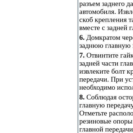
разъем заднего д
автомобиля. Извл
скоб крепления т
вместе с задней 
6.
Домкратом чер
заднюю главную 
7.
Отвинтите гайк
задней части гла
извлеките болт к
передачи. При ус
необходимо испол
8.
Соблюдая осто
главную передачу
Отметьте распол
резиновые опоры 
главной передачи