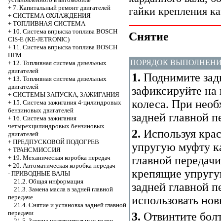
+
7. Капитальный ремонт двигателей
гайки крепления ка
+
СИСТЕМА ОХЛАЖДЕНИЯ
+
ТОПЛИВНАЯ СИСТЕМА
+
10. Система впрыска топлива BOSCH
Снятие
CIS-E (KE-JETRONIC)
+
11. Система впрыска топлива BOSCH
HFM
ПОРЯДОК ВЫПОЛНЕН
+
12. Топливная система дизельных
двигателей
1.
Поднимите зад
+
13. Топливная система дизельных
двигателей
зафиксируйте на 
+
СИСТЕМЫ ЗАПУСКА, ЗАЖИГАНИЯ
колеса. При необ
+
15. Система зажигания 4-цилиндровых
бензиновых двигателей
задней главной п
+
16. Система зажигания
четырехцилиндровых бензиновых
2.
Используя крас
двигателей
+
ПРЕДПУСКОВОЙ ПОДОГРЕВ
упругую муфту ка
+
ТРАНСМИССИЯ
главной передачи
+
19. Механическая коробка передач
+
20. Автоматическая коробка передач
крепящие упругу
-
ПРИВОДНЫЕ ВАЛЫ
21.2. Общая информация
задней главной п
21.3. Замена масла в задней главной
передаче
использовать нов
21.4. Снятие и установка задней главной
передачи
3.
Отвинтите бол
21.5. Замена уплотнительных колец