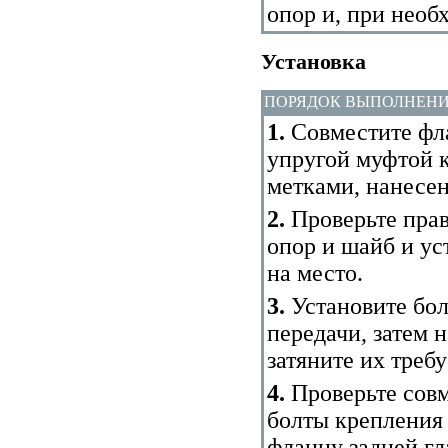
опор и, при необ
Установка
ПОРЯДОК ВЫПОЛНЕН
1.
Совместите фла
упругой муфтой к
метками, нанесе
2.
Проверьте прав
опор и шайб и у
на место.
3.
Установите бол
передачи, затем 
затяните их тре
4.
Проверьте совм
болты крепления 
фланцу задней гл