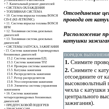
+
7. Капитальный ремонт двигателей
+
СИСТЕМА ОХЛАЖДЕНИЯ
Отсоединение це
+
ТОПЛИВНАЯ СИСТЕМА
+
10. Система впрыска топлива BOSCH
провода от кату
CIS-E (KE-JETRONIC)
+
11. Система впрыска топлива BOSCH
HFM
+
12. Топливная система дизельных
Расположение пр
двигателей
+
13. Топливная система дизельных
катушки зажига
двигателей
+
СИСТЕМЫ ЗАПУСКА, ЗАЖИГАНИЯ
-
15. Система зажигания 4-цилиндровых
бензиновых двигателей
ПОРЯДОК ВЫПОЛНЕН
15.2. Система зажигания EZL
1.
Снимите провод
15.3. Система зажигания TFZ
15.4. Проверка системы зажигания
2.
Снимите с кату
15.5. Катушка зажигания
15.6. Распределитель зажигания
отсоедините от 
15.7. Ротор распределителя
15.8. Угол опережения зажигания
высоковольтный п
15.9. Элементы системы управления
чехла с катушки 
зажиганием
+
16. Система зажигания
центрального выс
четырехцилиндровых бензиновых
двигателей
зажигания
).
+
ПРЕДПУСКОВОЙ ПОДОГРЕВ
+
ТРАНСМИССИЯ