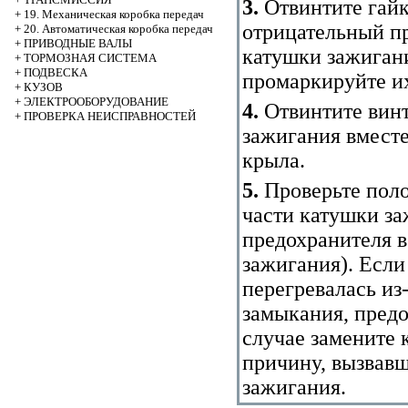
3.
Отвинтите гайк
+
19. Механическая коробка передач
отрицательный п
+
20. Автоматическая коробка передач
+
ПРИВОДНЫЕ ВАЛЫ
катушки зажигани
+
ТОРМОЗНАЯ СИСТЕМА
+
ПОДВЕСКА
промаркируйте и
+
КУЗОВ
+
ЭЛЕКТРООБОРУДОВАНИЕ
4.
Отвинтите винт
+
ПРОВЕРКА НЕИСПРАВНОСТЕЙ
зажигания вместе
крыла.
5.
Проверьте поло
части катушки за
предохранителя в
зажигания
). Есл
перегревалась из
замыкания, предо
случае замените 
причину, вызвавш
зажигания.