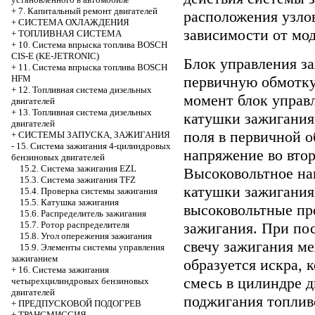
+
7. Капитальный ремонт двигателей
расположения узло
+
СИСТЕМА ОХЛАЖДЕНИЯ
зависимости от мо
+
ТОПЛИВНАЯ СИСТЕМА
+
10. Система впрыска топлива BOSCH
CIS-E (KE-JETRONIC)
Блок управления з
+
11. Система впрыска топлива BOSCH
первичную обмотку
HFM
+
12. Топливная система дизельных
момент блок управ
двигателей
+
13. Топливная система дизельных
катушки зажигания
двигателей
поля в первичной 
+
СИСТЕМЫ ЗАПУСКА, ЗАЖИГАНИЯ
-
15. Система зажигания 4-цилиндровых
напряжение во вто
бензиновых двигателей
15.2. Система зажигания EZL
Высоковольтное на
15.3. Система зажигания TFZ
катушки зажигания
15.4. Проверка системы зажигания
15.5. Катушка зажигания
высоковольтные про
15.6. Распределитель зажигания
зажигания. При по
15.7. Ротор распределителя
15.8. Угол опережения зажигания
свечу зажигания м
15.9. Элементы системы управления
зажиганием
образуется искра,
+
16. Система зажигания
смесь в цилиндре 
четырехцилиндровых бензиновых
двигателей
поджигания топлив
+
ПРЕДПУСКОВОЙ ПОДОГРЕВ
+
ТРАНСМИССИЯ