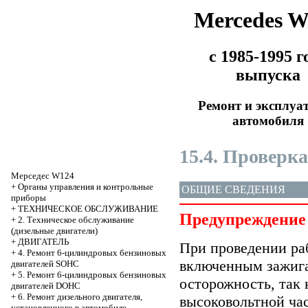
Mercedes 
с 1985-1995 г
выпуска
Ремонт и эксплуа
автомобиля
15.4. Проверк
Мерседес W124
+
Органы управления и контрольные
ОБЩИЕ СВЕДЕНИЯ
приборы
+
ТЕХНИЧЕСКОЕ ОБСЛУЖИВАНИЕ
Предупреждение
+
2. Техническое обслуживание
(дизельные двигатели)
+
ДВИГАТЕЛЬ
При проведении раб
+
4. Ремонт 6-цилиндровых бензиновых
включенным зажига
двигателей SOHC
+
5. Ремонт 6-цилиндровых бензиновых
осторожность, так 
двигателей DOHC
+
6. Ремонт дизельного двигателя,
высоковольтной ча
установленного в автомобиле