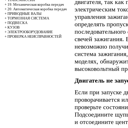
двигателя, так как
+
19. Механическая коробка передач
электрическим токо
+
20. Автоматическая коробка передач
+
ПРИВОДНЫЕ ВАЛЫ
управления зажига
+
ТОРМОЗНАЯ СИСТЕМА
определять пропус
+
ПОДВЕСКА
+
КУЗОВ
последовательного
+
ЭЛЕКТРООБОРУДОВАНИЕ
+
ПРОВЕРКА НЕИСПРАВНОСТЕЙ
свечей зажигания. 
невозможно получит
система зажигания,
моделях, обнаружи
высоковольтный пр
Двигатель не запу
Если при запуске д
проворачивается ил
проверьте состояни
Подсоедините щупы
и отсоедините цен