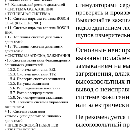
стимуляторами сер
+
7. Капитальный ремонт двигателей
+
СИСТЕМА ОХЛАЖДЕНИЯ
проверять и произв
+
ТОПЛИВНАЯ СИСТЕМА
Выключайте зажига
+
10. Система впрыска топлива BOSCH
CIS-E (KE-JETRONIC)
подсоединением лю
+
11. Система впрыска топлива BOSCH
HFM
щупов измерительн
+
12. Топливная система дизельных
двигателей
+
13. Топливная система дизельных
Основные неиспр
двигателей
+
СИСТЕМЫ ЗАПУСКА, ЗАЖИГАНИЯ
вызваны ослаблен
-
15. Система зажигания 4-цилиндровых
замыканием на ма
бензиновых двигателей
15.2. Система зажигания EZL
загрязнения, вла
15.3. Система зажигания TFZ
15.4. Проверка системы зажигания
высоковольтных пр
15.5. Катушка зажигания
вывод о неисправ
15.6. Распределитель зажигания
15.7. Ротор распределителя
системе зажигани
15.8. Угол опережения зажигания
15.9. Элементы системы управления
или электрически
зажиганием
+
16. Система зажигания
Не рекомендуется 
четырехцилиндровых бензиновых
двигателей
высоковольтный пр
+
ПРЕДПУСКОВОЙ ПОДОГРЕВ
+
ТРАНСМИССИЯ