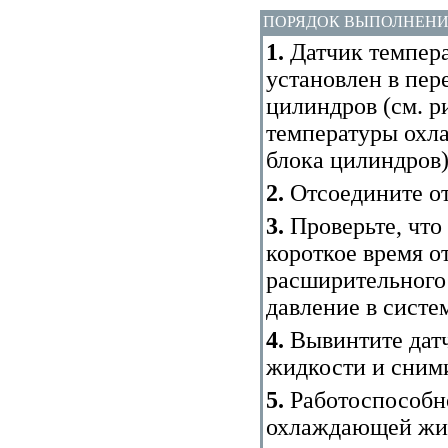
ПОРЯДОК ВЫПОЛНЕН
1.
Датчик темпер
установлен в пер
цилиндров (см. р
температуры охл
блока цилиндров
)
2.
Отсоедините от
3.
Проверьте, что 
короткое время о
расширительного 
давление в систе
4.
Вывинтите дат
жидкости и сними
5.
Работоспособно
охлаждающей жид