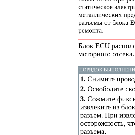
статическое элект
металлических пре
разъемы от блока E
ремонта.
Блок ECU располо
моторного отсека.
ПОРЯДОК ВЫПОЛНЕН
1.
Снимите провод
2.
Освободите ско
3.
Сожмите фикси
извлеките из бло
разъем. При извл
осторожность, чт
разъема.