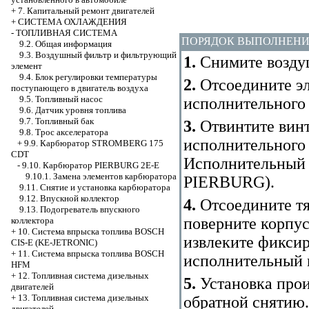
+
7. Капитальный ремонт двигателей
+
СИСТЕМА ОХЛАЖДЕНИЯ
-
ТОПЛИВНАЯ СИСТЕМА
ПОРЯДОК ВЫПОЛНЕН
9.2. Общая информация
9.3. Воздушный фильтр и фильтрующий
1.
Снимите возду
элемент
9.4. Блок регулировки температуры
2.
Отсоедините эл
поступающего в двигатель воздуха
9.5. Топливный насос
исполнительного
9.6. Датчик уровня топлива
9.7. Топливный бак
3.
Отвинтите винт
9.8. Трос акселератора
исполнительного 
+
9.9. Карбюратор STROMBERG 175
CDT
Исполнительный 
-
9.10. Карбюратор PIERBURG 2E-E
9.10.1. Замена элементов карбюратора
PIERBURG
).
9.11. Снятие и установка карбюратора
9.12. Впускной коллектор
4.
Отсоедините тя
9.13. Подогреватель впускного
поверните корпус
коллектора
+
10. Система впрыска топлива BOSCH
извлеките фикси
CIS-E (KE-JETRONIC)
+
11. Система впрыска топлива BOSCH
исполнительный 
HFM
+
12. Топливная система дизельных
5.
Установка прои
двигателей
+
13. Топливная система дизельных
обратной снятию.
двигателей