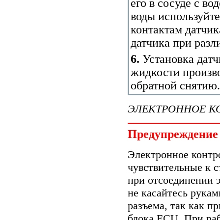
его в сосуде с в
воды используйте
контактам датчик
датчика при разл
6.
Установка дат
жидкости произво
обратной снятию.
ЭЛЕКТРОННОЕ КО
Предупреждение
Электронное контро
чувствительные к с
при отсоединении э
не касайтесь рука
разъема, так как п
блока ECU. При раб