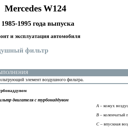
Mercedes W124
 1985-1995 года выпуска
онт и эксплуатация автомобиля
здушный фильтр
ВЫПОЛНЕНИЯ
льтрующий элемент воздушного фильтра.
урбонаддувом
льтр двигателя с турбонаддувом
A
– кожух возду
B
– коленчатый 
C
– впускная во