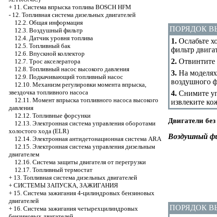
+
11. Система впрыска топлива BOSCH HFM
-
12. Топливная система дизельных двигателей
12.2. Общая информация
ПОРЯДОК 
12.3. Воздушный фильтр
12.4. Датчик уровня топлива
1.
Ослабьте хо
12.5. Топливный бак
фильтр двига
12.6. Впускной коллектор
2.
Отвинтите 
12.7. Трос акселератора
12.8. Топливный насос высокого давления
3.
На моделях 
12.9. Подкачивающий топливный насос
воздушного ф
12.10. Механизм регулировки момента впрыска,
звездочка топливного насоса
4.
Снимите уп
12.11. Момент впрыска топливного насоса высокого
извлеките ко
давления
12.12. Топливные форсунки
Двигатели без
12.13. Электронная система управления оборотами
холостого хода (ELR)
Воздушный фи
12.14. Электронная антидетонационная система ARA
12.15. Электронная система управления дизельным
двигателем
12.16. Система защиты двигателя от перегрузки
12.17. Топливный термостат
+
13. Топливная система дизельных двигателей
+
СИСТЕМЫ ЗАПУСКА, ЗАЖИГАНИЯ
+
15. Система зажигания 4-цилиндровых бензиновых
двигателей
ПОРЯДОК 
+
16. Система зажигания четырехцилиндровых
бензиновых двигателей