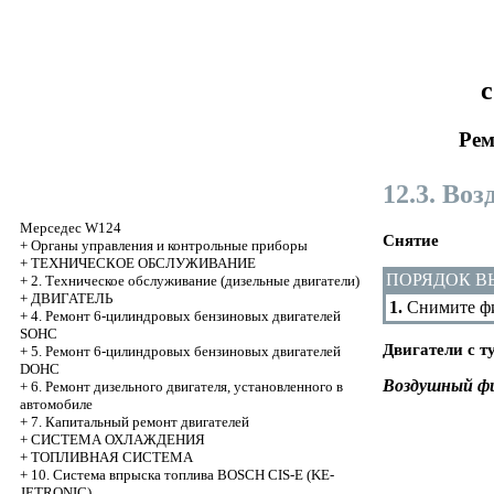
с
Рем
12.3. Во
Мерседес W124
Снятие
+
Органы управления и контрольные приборы
+
ТЕХНИЧЕСКОЕ ОБСЛУЖИВАНИЕ
ПОРЯДОК 
+
2. Техническое обслуживание (дизельные двигатели)
+
ДВИГАТЕЛЬ
1.
Снимите фи
+
4. Ремонт 6-цилиндровых бензиновых двигателей
SOHC
Двигатели с т
+
5. Ремонт 6-цилиндровых бензиновых двигателей
DOHC
Воздушный фи
+
6. Ремонт дизельного двигателя, установленного в
автомобиле
+
7. Капитальный ремонт двигателей
+
СИСТЕМА ОХЛАЖДЕНИЯ
+
ТОПЛИВНАЯ СИСТЕМА
+
10. Система впрыска топлива BOSCH CIS-E (KE-
JETRONIC)