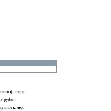
шного фильтра;
патрубок;
здушная камера;