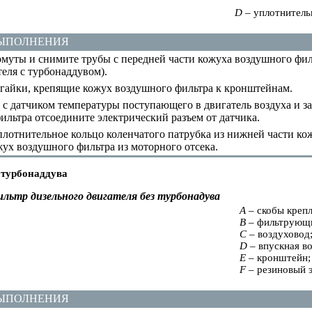
D
– уплотнитель
ВЫПОЛНЕНИЯ
муты и снимите трубы с передней части кожуха воздушного филь
теля с турбонаддувом
).
гайки, крепящие кожух воздушного фильтра к кронштейнам.
с датчиком температуры поступающего в двигатель воздуха и з
ильтра отсоедините электрический разъем от датчика.
лотнительное кольцо коленчатого патрубка из нижней части кож
жух воздушного фильтра из моторного отсека.
 турбонаддува
льтр дизельного двигателя без турбонадува
A
– скобы крепл
B
– фильтрующи
C
– воздуховод
D
– впускная в
E
– кронштейн;
F
– резиновый 
ВЫПОЛНЕНИЯ