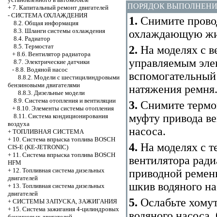
ПОРЯДОК ВЫПОЛНЕН
+
7. Капитальный ремонт двигателей
-
СИСТЕМА ОХЛАЖДЕНИЯ
1.
Снимите провод
8.2. Общая информация
8.3. Шланги системы охлаждения
охлаждающую жид
8.4. Радиатор
8.5. Термостат
2.
На моделях с в
+
8.6. Вентилятор радиатора
управляемым эле
8.7. Электрические датчики
-
8.8. Водяной насос
вспомогательный
8.8.2. Модели с шестицилиндровыми
бензиновыми двигателями
натяжения ремня
8.8.3. Дизельные модели
8.9. Система отопления и вентиляции
3.
Снимите термо
+
8.10. Элементы системы отопления
муфту привода ве
8.11. Система кондиционирования
воздуха
насоса.
+
ТОПЛИВНАЯ СИСТЕМА
+
10. Система впрыска топлива BOSCH
4.
На моделях с т
CIS-E (KE-JETRONIC)
+
11. Система впрыска топлива BOSCH
вентилятора рад
HFM
+
12. Топливная система дизельных
приводной ремень
двигателей
шкив водяного на
+
13. Топливная система дизельных
двигателей
5.
Ослабьте хомут
+
СИСТЕМЫ ЗАПУСКА, ЗАЖИГАНИЯ
+
15. Система зажигания 4-цилиндровых
водяного насоса.
бензиновых двигателей