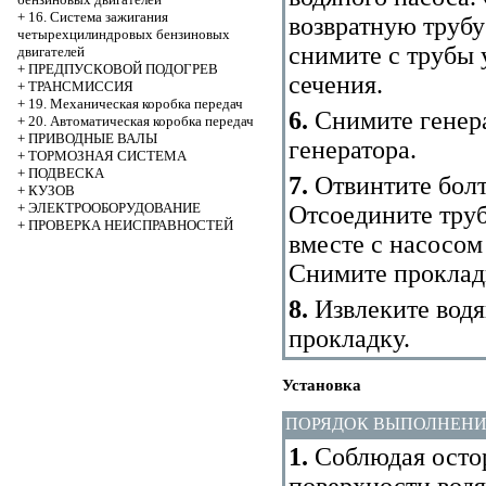
+
16. Система зажигания
возвратную трубу
четырехцилиндровых бензиновых
снимите с трубы 
двигателей
+
ПРЕДПУСКОВОЙ ПОДОГРЕВ
сечения.
+
ТРАНСМИССИЯ
+
19. Механическая коробка передач
6.
Снимите генер
+
20. Автоматическая коробка передач
+
ПРИВОДНЫЕ ВАЛЫ
генератора.
+
ТОРМОЗНАЯ СИСТЕМА
+
ПОДВЕСКА
7.
Отвинтите болт
+
КУЗОВ
+
ЭЛЕКТРООБОРУДОВАНИЕ
Отсоедините труб
+
ПРОВЕРКА НЕИСПРАВНОСТЕЙ
вместе с насосом
Снимите прокладк
8.
Извлеките водя
прокладку.
Установка
ПОРЯДОК ВЫПОЛНЕН
1.
Соблюдая остор
поверхности водя