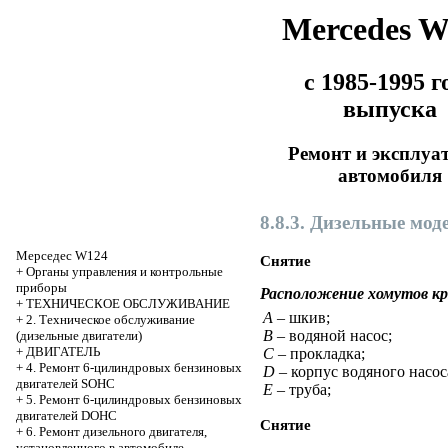
Mercedes 
с 1985-1995 г
выпуска
Ремонт и эксплуа
автомобиля
8.8.3. Дизельные мод
Мерседес W124
Снятие
+
Органы управления и контрольные
приборы
Расположение хомутов кр
+
ТЕХНИЧЕСКОЕ ОБСЛУЖИВАНИЕ
A
– шкив;
+
2. Техническое обслуживание
B
– водяной насос;
(дизельные двигатели)
+
ДВИГАТЕЛЬ
C
– прокладка;
+
4. Ремонт 6-цилиндровых бензиновых
D
– корпус водяного насос
двигателей SOHC
E
– труба;
+
5. Ремонт 6-цилиндровых бензиновых
двигателей DOHC
Снятие
+
6. Ремонт дизельного двигателя,
установленного в автомобиле