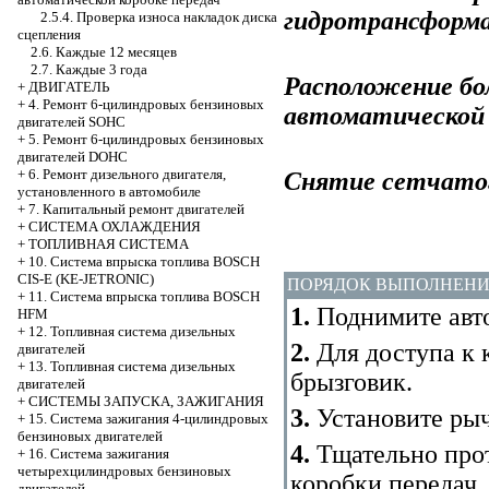
гидротрансформ
2.5.4. Проверка износа накладок диска
сцепления
2.6. Каждые 12 месяцев
2.7. Каждые 3 года
Расположение бо
+
ДВИГАТЕЛЬ
+
4. Ремонт 6-цилиндровых бензиновых
автоматической 
двигателей SOHC
+
5. Ремонт 6-цилиндровых бензиновых
двигателей DOHC
+
6. Ремонт дизельного двигателя,
Снятие сетчато
установленного в автомобиле
+
7. Капитальный ремонт двигателей
+
СИСТЕМА ОХЛАЖДЕНИЯ
+
ТОПЛИВНАЯ СИСТЕМА
+
10. Система впрыска топлива BOSCH
CIS-E (KE-JETRONIC)
ПОРЯДОК ВЫПОЛНЕН
+
11. Система впрыска топлива BOSCH
1.
Поднимите авто
HFM
+
12. Топливная система дизельных
2.
Для доступа к 
двигателей
+
13. Топливная система дизельных
брызговик.
двигателей
+
СИСТЕМЫ ЗАПУСКА, ЗАЖИГАНИЯ
3.
Установите рыч
+
15. Система зажигания 4-цилиндровых
бензиновых двигателей
4.
Тщательно прот
+
16. Система зажигания
четырехцилиндровых бензиновых
коробки передач.
двигателей