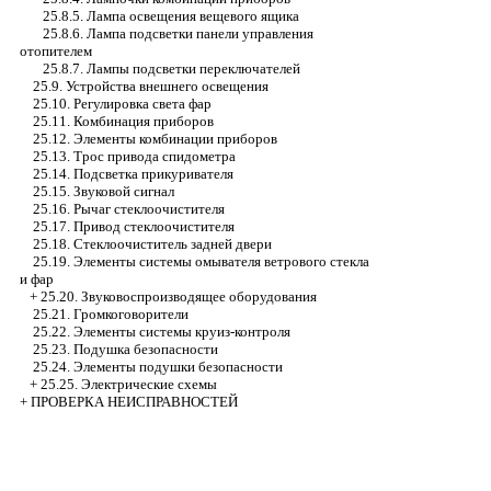
25.8.5. Лампа освещения вещевого ящика
25.8.6. Лампа подсветки панели управления
отопителем
25.8.7. Лампы подсветки переключателей
25.9. Устройства внешнего освещения
25.10. Регулировка света фар
25.11. Комбинация приборов
25.12. Элементы комбинации приборов
25.13. Трос привода спидометра
25.14. Подсветка прикуривателя
25.15. Звуковой сигнал
25.16. Рычаг стеклоочистителя
25.17. Привод стеклоочистителя
25.18. Стеклоочиститель задней двери
25.19. Элементы системы омывателя ветрового стекла
и фар
+
25.20. Звуковоспроизводящее оборудования
25.21. Громкоговорители
25.22. Элементы системы круиз-контроля
25.23. Подушка безопасности
25.24. Элементы подушки безопасности
+
25.25. Электрические схемы
+
ПРОВЕРКА НЕИСПРАВНОСТЕЙ