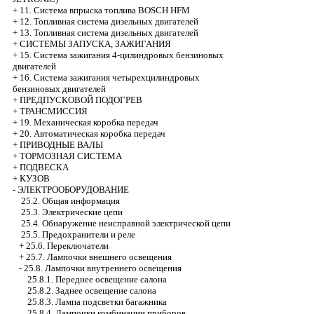
+
11. Система впрыска топлива BOSCH HFM
+
12. Топливная система дизельных двигателей
+
13. Топливная система дизельных двигателей
+
СИСТЕМЫ ЗАПУСКА, ЗАЖИГАНИЯ
+
15. Система зажигания 4-цилиндровых бензиновых
двигателей
+
16. Система зажигания четырехцилиндровых
бензиновых двигателей
+
ПРЕДПУСКОВОЙ ПОДОГРЕВ
+
ТРАНСМИССИЯ
+
19. Механическая коробка передач
+
20. Автоматическая коробка передач
+
ПРИВОДНЫЕ ВАЛЫ
+
ТОРМОЗНАЯ СИСТЕМА
+
ПОДВЕСКА
+
КУЗОВ
-
ЭЛЕКТРООБОРУДОВАНИЕ
25.2. Общая информация
25.3. Электрические цепи
25.4. Обнаружение неисправной электрической цепи
25.5. Предохранители и реле
+
25.6. Переключатели
+
25.7. Лампочки внешнего освещения
-
25.8. Лампочки внутреннего освещения
25.8.1. Переднее освещение салона
25.8.2. Заднее освещение салона
25.8.3. Лампа подсветки багажника
25.8.4. Лампочки комбинации приборов