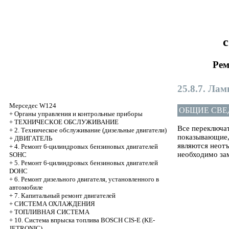
с
Рем
25.8.7. Ла
Мерседес W124
ОБЩИЕ СВЕ
+
Органы управления и контрольные приборы
+
ТЕХНИЧЕСКОЕ ОБСЛУЖИВАНИЕ
Все переключа
+
2. Техническое обслуживание (дизельные двигатели)
показывающие,
+
ДВИГАТЕЛЬ
являются неотъ
+
4. Ремонт 6-цилиндровых бензиновых двигателей
необходимо за
SOHC
+
5. Ремонт 6-цилиндровых бензиновых двигателей
DOHC
+
6. Ремонт дизельного двигателя, установленного в
автомобиле
+
7. Капитальный ремонт двигателей
+
СИСТЕМА ОХЛАЖДЕНИЯ
+
ТОПЛИВНАЯ СИСТЕМА
+
10. Система впрыска топлива BOSCH CIS-E (KE-
JETRONIC)