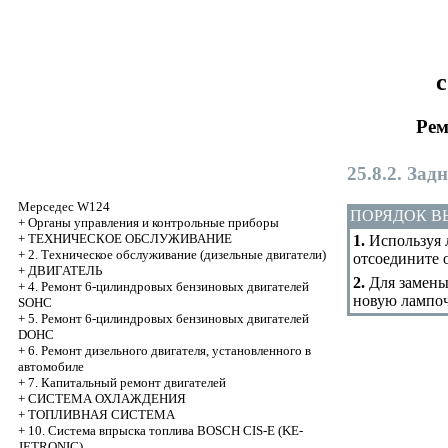
с
Рем
25.8.2. Зад
Мерседес W124
ПОРЯДОК 
+
Органы управления и контрольные приборы
+
ТЕХНИЧЕСКОЕ ОБСЛУЖИВАНИЕ
1.
Используя л
+
2. Техническое обслуживание (дизельные двигатели)
отсоедините 
+
ДВИГАТЕЛЬ
2.
Для замены
+
4. Ремонт 6-цилиндровых бензиновых двигателей
новую лампоч
SOHC
+
5. Ремонт 6-цилиндровых бензиновых двигателей
DOHC
+
6. Ремонт дизельного двигателя, установленного в
автомобиле
+
7. Капитальный ремонт двигателей
+
СИСТЕМА ОХЛАЖДЕНИЯ
+
ТОПЛИВНАЯ СИСТЕМА
+
10. Система впрыска топлива BOSCH CIS-E (KE-
JETRONIC)