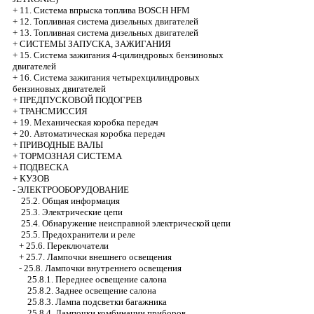
+
11. Система впрыска топлива BOSCH HFM
+
12. Топливная система дизельных двигателей
+
13. Топливная система дизельных двигателей
+
СИСТЕМЫ ЗАПУСКА, ЗАЖИГАНИЯ
+
15. Система зажигания 4-цилиндровых бензиновых
двигателей
+
16. Система зажигания четырехцилиндровых
бензиновых двигателей
+
ПРЕДПУСКОВОЙ ПОДОГРЕВ
+
ТРАНСМИССИЯ
+
19. Механическая коробка передач
+
20. Автоматическая коробка передач
+
ПРИВОДНЫЕ ВАЛЫ
+
ТОРМОЗНАЯ СИСТЕМА
+
ПОДВЕСКА
+
КУЗОВ
-
ЭЛЕКТРООБОРУДОВАНИЕ
25.2. Общая информация
25.3. Электрические цепи
25.4. Обнаружение неисправной электрической цепи
25.5. Предохранители и реле
+
25.6. Переключатели
+
25.7. Лампочки внешнего освещения
-
25.8. Лампочки внутреннего освещения
25.8.1. Переднее освещение салона
25.8.2. Заднее освещение салона
25.8.3. Лампа подсветки багажника
25.8.4. Лампочки комбинации приборов