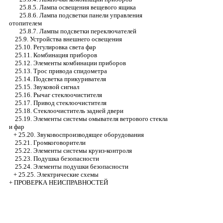
25.8.5. Лампа освещения вещевого ящика
25.8.6. Лампа подсветки панели управления
отопителем
25.8.7. Лампы подсветки переключателей
25.9. Устройства внешнего освещения
25.10. Регулировка света фар
25.11. Комбинация приборов
25.12. Элементы комбинации приборов
25.13. Трос привода спидометра
25.14. Подсветка прикуривателя
25.15. Звуковой сигнал
25.16. Рычаг стеклоочистителя
25.17. Привод стеклоочистителя
25.18. Стеклоочиститель задней двери
25.19. Элементы системы омывателя ветрового стекла
и фар
+
25.20. Звуковоспроизводящее оборудования
25.21. Громкоговорители
25.22. Элементы системы круиз-контроля
25.23. Подушка безопасности
25.24. Элементы подушки безопасности
+
25.25. Электрические схемы
+
ПРОВЕРКА НЕИСПРАВНОСТЕЙ