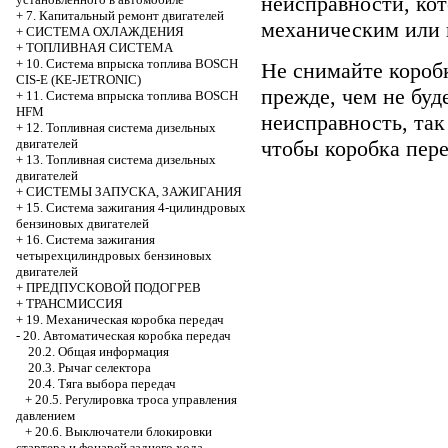
неисправности, ко
+
7. Капитальный ремонт двигателей
механическим или 
+
СИСТЕМА ОХЛАЖДЕНИЯ
+
ТОПЛИВНАЯ СИСТЕМА
+
10. Система впрыска топлива BOSCH
Не снимайте коробк
CIS-E (KE-JETRONIC)
прежде, чем не бу
+
11. Система впрыска топлива BOSCH
HFM
неисправность, так
+
12. Топливная система дизельных
чтобы коробка пере
двигателей
+
13. Топливная система дизельных
двигателей
+
СИСТЕМЫ ЗАПУСКА, ЗАЖИГАНИЯ
+
15. Система зажигания 4-цилиндровых
бензиновых двигателей
+
16. Система зажигания
четырехцилиндровых бензиновых
двигателей
+
ПРЕДПУСКОВОЙ ПОДОГРЕВ
+
ТРАНСМИССИЯ
+
19. Механическая коробка передач
-
20. Автоматическая коробка передач
20.2. Общая информация
20.3. Рычаг селектора
20.4. Тяга выбора передач
+
20.5. Регулировка троса управления
давлением
+
20.6. Выключатели блокировки
стартера и фонарей заднего хода