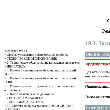
с
Рем
19.3. За
Мерседес W124
ОБЩИЕ СВЕ
+
Органы управления и контрольные приборы
+
ТЕХНИЧЕСКОЕ ОБСЛУЖИВАНИЕ
+
2. Техническое обслуживание (дизельные двигатели)
Предупрежде
+
ДВИГАТЕЛЬ
+
4. Ремонт 6-цилиндровых бензиновых двигателей
Для отвинчиван
SOHC
шестигранный 
+
5. Ремонт 6-цилиндровых бензиновых двигателей
DOHC
+
6. Ремонт дизельного двигателя, установленного в
Отвинчивание 
автомобиле
+
7. Капитальный ремонт двигателей
Расположение 
+
СИСТЕМА ОХЛАЖДЕНИЯ
+
ТОПЛИВНАЯ СИСТЕМА
+
10. Система впрыска топлива BOSCH CIS-E (KE-
ПОРЯДОК 
JETRONIC)