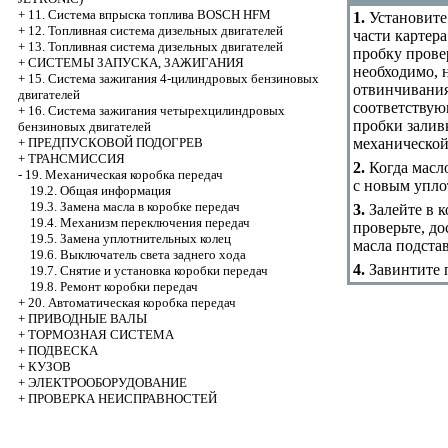
+
11. Система впрыска топлива BOSCH HFM
1.
Установите
+
12. Топливная система дизельных двигателей
части картера
+
13. Топливная система дизельных двигателей
пробку провер
+
СИСТЕМЫ ЗАПУСКА, ЗАЖИГАНИЯ
необходимо, 
+
15. Система зажигания 4-цилиндровых бензиновых
отвинчивания
двигателей
соответствую
+
16. Система зажигания четырехцилиндровых
пробки залив
бензиновых двигателей
механической
+
ПРЕДПУСКОВОЙ ПОДОГРЕВ
+
ТРАНСМИССИЯ
2.
Когда масло
-
19. Механическая коробка передач
с новым упло
19.2. Общая информация
19.3. Замена масла в коробке передач
3.
Залейте в к
19.4. Механизм переключения передач
проверьте, до
19.5. Замена уплотнительных колец
масла подста
19.6. Выключатель света заднего хода
4.
Завинтите п
19.7. Снятие и установка коробки передач
19.8. Ремонт коробки передач
+
20. Автоматическая коробка передач
+
ПРИВОДНЫЕ ВАЛЫ
+
ТОРМОЗНАЯ СИСТЕМА
+
ПОДВЕСКА
+
КУЗОВ
+
ЭЛЕКТРООБОРУДОВАНИЕ
+
ПРОВЕРКА НЕИСПРАВНОСТЕЙ