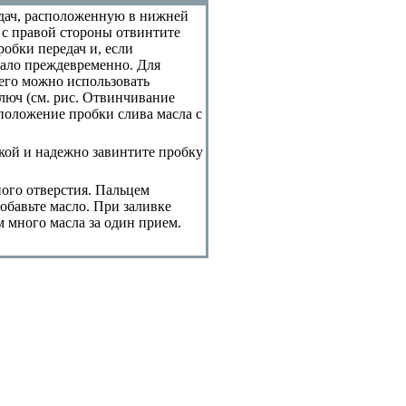
едач, расположенную в нижней
ч с правой стороны отвинтите
робки передач и, если
кало преждевременно. Для
его можно использовать
юч (см. рис.
Отвинчивание
положение пробки слива масла с
пкой и надежно завинтите пробку
ного отверстия. Пальцем
добавьте масло. При заливке
м много масла за один прием.