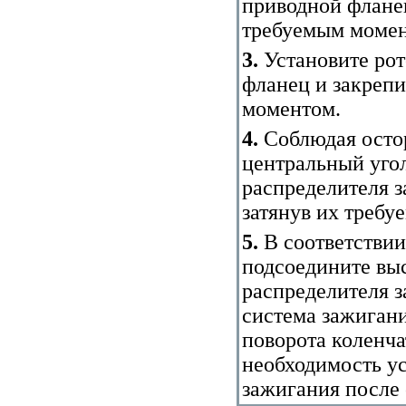
приводной фланец
требуемым момен
3.
Установите рот
фланец и закрепи
моментом.
4.
Соблюдая остор
центральный уго
распределителя з
затянув их треб
5.
В соответствии
подсоедините вы
распределителя з
система зажигани
поворота коленчат
необходимость у
зажигания после 