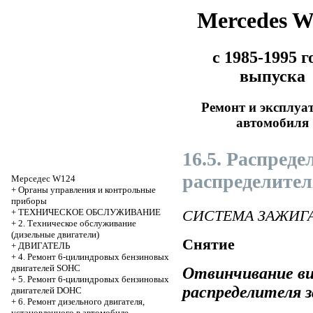
Mercedes 
с 1985-1995 г
выпуска
Ремонт и эксплуа
автомобиля
16.5. Распред
распределител
Мерседес W124
+
Органы управления и контрольные
приборы
СИСТЕМА ЗАЖИГ
+
ТЕХНИЧЕСКОЕ ОБСЛУЖИВАНИЕ
+
2. Техническое обслуживание
(дизельные двигатели)
Снятие
+
ДВИГАТЕЛЬ
+
4. Ремонт 6-цилиндровых бензиновых
двигателей SOHC
Отвинчивание в
+
5. Ремонт 6-цилиндровых бензиновых
распределителя 
двигателей DOHC
+
6. Ремонт дизельного двигателя,
установленного в автомобиле