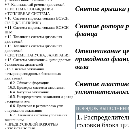
+
7. Капитальный ремонт двигателей
Снятие крышки 
+
СИСТЕМА ОХЛАЖДЕНИЯ
+
ТОПЛИВНАЯ СИСТЕМА
+
10. Система впрыска топлива BOSCH
CIS-E (KE-JETRONIC)
Снятие ротора р
+
11. Система впрыска топлива BOSCH
фланца
HFM
+
12. Топливная система дизельных
двигателей
+
13. Топливная система дизельных
Отвинчивание це
двигателей
+
СИСТЕМЫ ЗАПУСКА, ЗАЖИГАНИЯ
приводного флан
+
15. Система зажигания 4-цилиндровых
бензиновых двигателей
вала
-
16. Система зажигания
четырехцилиндровых бензиновых
двигателей
Снятие пластик
16.2. Общая информация
16.3. Проверка системы зажигания
уплотнительного
16.4. Катушка зажигания
16.5. Распределитель зажигания и ротор
распределителя
16.6. Проверка и регулировка угла
ПОРЯДОК ВЫПОЛНЕН
опережения зажигания
16.7. Элементы системы управления
1.
Распределитель
зажиганием
головки блока ци
+
ПРЕДПУСКОВОЙ ПОДОГРЕВ
+
ТРАНСМИССИЯ