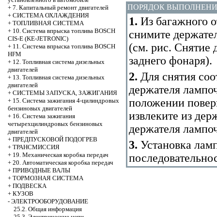
ПОРЯДОК ВЫПОЛНЕН
+
7. Капитальный ремонт двигателей
+
СИСТЕМА ОХЛАЖДЕНИЯ
1.
Из багажного о
+
ТОПЛИВНАЯ СИСТЕМА
+
10. Система впрыска топлива BOSCH
снимите держател
CIS-E (KE-JETRONIC)
(см. рис.
Снятие 
+
11. Система впрыска топлива BOSCH
HFM
заднего фонаря
).
+
12. Топливная система дизельных
двигателей
2.
Для снятия соо
+
13. Топливная система дизельных
двигателей
держателя лампоч
+
СИСТЕМЫ ЗАПУСКА, ЗАЖИГАНИЯ
положении поверн
+
15. Система зажигания 4-цилиндровых
бензиновых двигателей
извлеките из держ
+
16. Система зажигания
четырехцилиндровых бензиновых
держателя лампо
двигателей
+
ПРЕДПУСКОВОЙ ПОДОГРЕВ
3.
Установка ламп
+
ТРАНСМИССИЯ
+
19. Механическая коробка передач
последовательнос
+
20. Автоматическая коробка передач
+
ПРИВОДНЫЕ ВАЛЫ
+
ТОРМОЗНАЯ СИСТЕМА
+
ПОДВЕСКА
+
КУЗОВ
-
ЭЛЕКТРООБОРУДОВАНИЕ
25.2. Общая информация
25.3. Электрические цепи