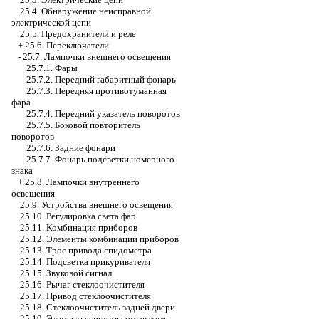
25.4. Обнаружение неисправной
электрической цепи
25.5. Предохранители и реле
+
25.6. Переключатели
-
25.7. Лампочки внешнего освещения
25.7.1. Фары
25.7.2. Передний габаритный фонарь
25.7.3. Передняя противотуманная
фара
25.7.4. Передний указатель поворотов
25.7.5. Боковой повторитель
поворотов
25.7.6. Задние фонари
25.7.7. Фонарь подсветки номерного
знака
+
25.8. Лампочки внутреннего
освещения
25.9. Устройства внешнего освещения
25.10. Регулировка света фар
25.11. Комбинация приборов
25.12. Элементы комбинации приборов
25.13. Трос привода спидометра
25.14. Подсветка прикуривателя
25.15. Звуковой сигнал
25.16. Рычаг стеклоочистителя
25.17. Привод стеклоочистителя
25.18. Стеклоочиститель задней двери
25.19. Элементы системы омывателя